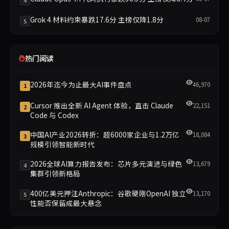
Grok 4 材料约束暴跌17.6分 主榜仅降1.8分
08-07
5
热门阅读
2026年迄今为止最大AI事件盘点
46,970
1
Cursor 推出全新 AI Agent 体验，直击 Claude
22,151
2
Code 与 Codex
中国AI产业2026转折：超6000家企业与1.2万亿
18,084
3
规模引领智能新时代
2026全球AI算力报告发布：芯片多元演进与绿色
13,679
4
集群引领新格局
400亿美元押注Anthropic：谷歌硬刚OpenAI 独立
13,170
5
性能否保留成最大悬念