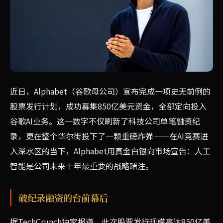
Alphabet通过史上最大规模股票发行筹集850亿美元，
近日，Alphabet（谷歌母公司）宣布完成一项史无前例的
股票发行计划，成功募集850亿美元资金，全部定向投入
谷歌AI业务。这一数字不仅刷新了科技公司单笔融资纪
录，更在整个华尔街投下了一颗重磅炸弹——在AI竞赛进
入深水区的当下，Alphabet用真金白银向市场宣告：人工
智能是公司未来十年最重要的战略赌注。
破纪录融资的台前幕后
据TechCrunch独家报道，此次股票发行规模高达850亿美