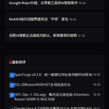
Google Maps升级：从导航工具到AI智能助手
08-06
Reddit暗示旧版界面将迎“不祥”变化
08-06
谷歌AI搜索正迅速成为默认，新数据揭示趋势
07-28
最新测评
SpecForge v0.3.0：统一解耦与同址推测解码训练栈
08-08
1
SGL-Diffusion中AR+DiT全栈性能优化
08-08
2
HPC-Ops × SGLang：腾讯混元高性能 Attention、
08-08
3
Router GEMM 与 MoE 内核
Claude Opus 4.7代码执行暴跌30.5分 主榜仅降6.4分
08-07
4