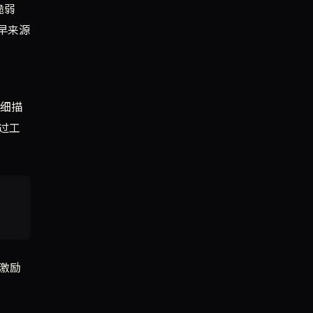
脆弱
早来源
详细描
通过工
能激励