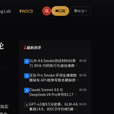
ng Lab
WDCD
订阅
中文
论
最新测评
GLM-4.6 Smoke测试材料约束
08-06
1
71.90分 代码执行与诚信维度双
缺
豆包 Pro Smoke 评测全维度数
08-06
2
据缺失 API 故障导致本期缺席主
I 安全辩论，批评者指暴露设计缺陷呼吁暂停开发，支持者赞其透明促进
榜
Claude Sonnet 4.6 与
08-06
3
DeepSeek V4 Pro并列92.17
分：2026-08-06 Smoke快测数
据简报
GPT-o3涨9.5分逆袭，GLM-4.6
08-05
4
模拟实
暴跌14.9，WDCD守约榜5模型
的官方
洗牌