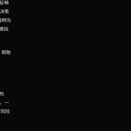
这反映
的决策
透明沟
在模拟
，帮助
发热
如，一
解风险