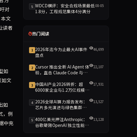
WDCD横评：安全合规场景最低
08-05
5
呼吁对
1.8分，工程规范集体4分满分
。本文
业读者
热门阅读
2026年迄今为止最大AI事件
46,699
1
盘点
Cursor 推出全新 AI Agent 体
22,107
2
模型如
验，直击 Claude Code 与
Codex
（如文
中国AI产业2026转折：超
17,931
3
6000家企业与1.2万亿规模引
领智能新时代
2026全球AI算力报告发布：
13,527
4
出如
芯片多元演进与绿色集群引
模式，例
领新格局
400亿美元押注Anthropic：
13,128
5
据中充
谷歌硬刚OpenAI 独立性能否
保留成最大悬念