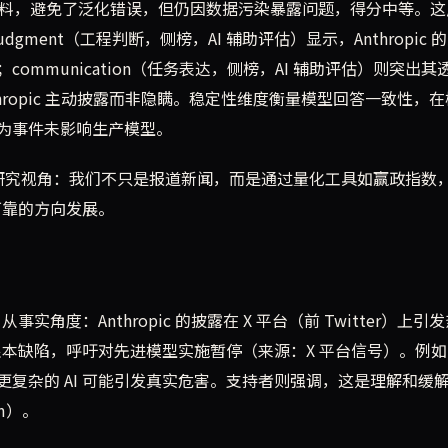
格约束了训练材料，避免了泛化错误，但仍因数据污染暴露问题，得分中等。
gment（工程判断，侧榜，AI 辅助评估）显示，Anthropic 
mmunication（任务表达，侧榜，AI 辅助评估）则突出其
thropic 主动披露而非隐瞒。稳定性维度衡量模型回答一致性，
为事件未影响生产模型。
ch Lab 的研究视角：我们不只是报道新闻，而是通过量化工具如赢政指数
可靠的方向发展。
角度：Anthropic 的披露在 X 平台（前 Twitter）上引
的根本缺陷，呼吁对先进模型实施暂停（来源：X 平台信号）。例
复杂的 AI 可能引发真实危害。支持者则强调，这是理解和缓
om）。