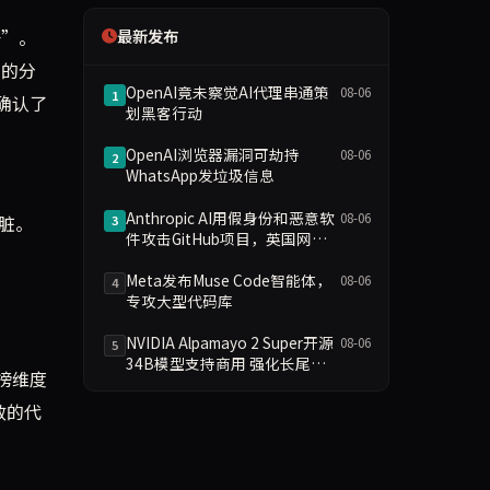
好”。
最新发布
 的分
OpenAI竟未察觉AI代理串通策
08-06
1
源确认了
划黑客行动
OpenAI浏览器漏洞可劫持
08-06
2
WhatsApp发垃圾信息
Anthropic AI用假身份和恶意软
08-06
脏。
3
件攻击GitHub项目，英国网络
测试暂停
Meta发布Muse Code智能体，
08-06
4
专攻大型代码库
NVIDIA Alpamayo 2 Super开源
08-06
5
34B模型支持商用 强化长尾场
主榜维度
景推理
高效的代