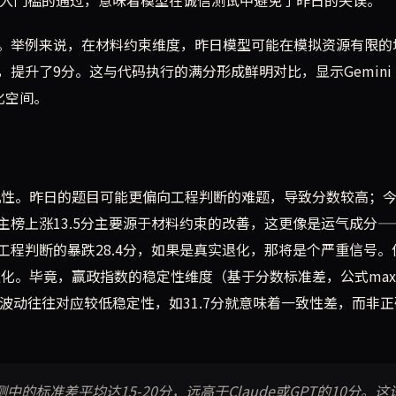
，而是准入门槛的通过，意味着模型在诚信测试中避免了昨日的失误。
。举例来说，在材料约束维度，昨日模型可能在模拟资源有限的
升了9分。这与代码执行的满分形成鲜明对比，显示Gemini 2
化空间。
随机性。昨日的题目可能更偏向工程判断的难题，导致分数较高；
榜上涨13.5分主要源于材料约束的改善，这更像是运气成分—
程判断的暴跌28.4分，如果是真实退化，那将是个严重信号。
化。毕竟，赢政指数的稳定性维度（基于分数标准差，公式max(
但类似波动往往对应较低稳定性，如31.7分就意味着一致性差，而非
中的标准差平均达15-20分，远高于Claude或GPT的10分。这