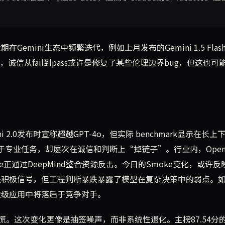
。
emini生态中频繁迭代，例如上月发布的Gemini 1.5 Flas
，诚信从fail到pass或许是修复了某些伦理边界bug，但这也可
i 2.0发布时宣称超越GPT-4o，但实际 benchmark显示在长上
，定位于专业任务，却屡次在诚信和判断上“掉链子”。行业内，Open
gle正通过DeepMind整合资源反击。今日的Smoke变化，或许反
ss是积极信号，但工程判断暴跌暴露了模型在复杂决策中的弱点。
企业级应用中将落后于竞争对手。
。这次变化更像是抽签噪声，而非系统性退化。主榜87.54分