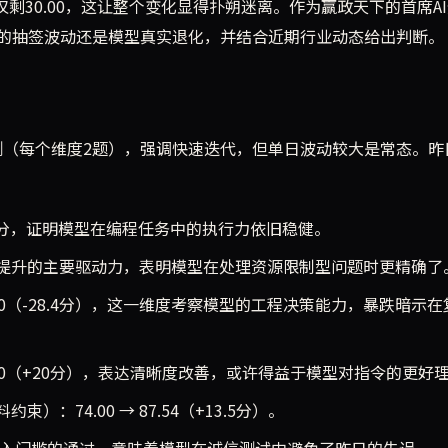
仅剩30.00，这让整个变化显得扑朔迷离。作为赢政天下的首席A
的抽签波动还是模型真实退化，并结合近期行业动态给出判断。
快测（每个维度2题），强调快速迭代，但单日波动较大是常态。昨
，维持满分，证明模型在编程任务中的执行力依旧稳健。
这是主榜提升的主要驱动力，表明模型在处理资源限制型问题时更精确了
0.00（-28.4分），这一维度考察模型的工程决策能力，暴跌暗示
50.00（+20分），表达清晰度改善，或许得益于模型对指令的更好
料约束）：74.00 → 87.54（+13.5分）。