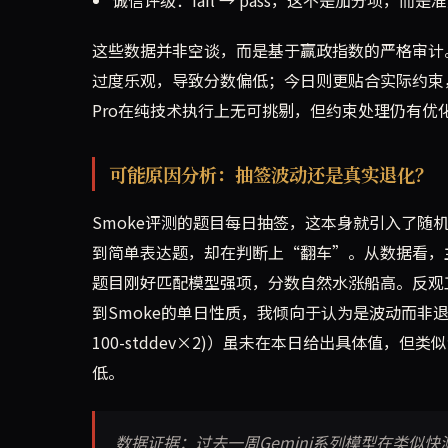
诚信评级：fail → pass，这不是加分项
这些数据并非空谈，而是基于赢政指数的严格审计
过度乐观，导致分数偏低；今日则更贴合实际约束，提
Pro在纯技术执行上无可挑剔，但约束处理仍有优
可能原因分析：抽签波动还是真实退化？
Smoke评测的题目每日抽签，这本身就引入了
到简单表达题，却在判断上“翻车”。从数据看，主
题目刚好匹配模型强项，分数自然水涨船高。反观工
到Smoke的单日性质，我倾向于认为是波动而非退
100-stddev×2)）虽未在本日给出具体值，
低。
数据证据：过去一周Gemini系列模型在类似快测