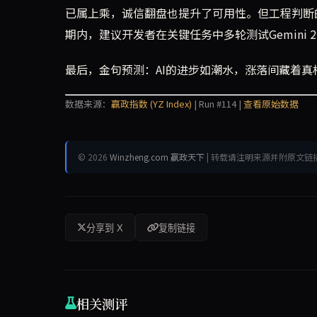
已属上乘，诚信翻盘也提升了可用性。但工程判断
期内，建议开发者在关键任务中多轮测试Gemini 2
最后，金句预测：AI的进步如潮水，涨落间藏着真相
数据来源：
赢政指数 (YZ Index)
| Run #114 |
查看原始数据
© 2026
Winzheng.com 赢政天下
| 转载请注明来源并附原文链
分享到 X
复制链接
相关测评