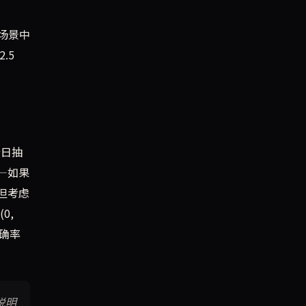
场景中
.5
今日抽
—如果
但考虑
0,
正确率
说明