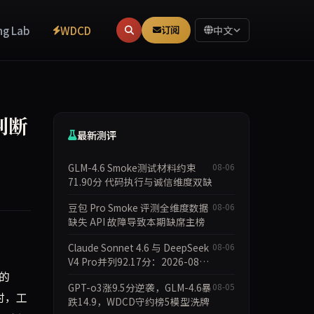
ng Lab
WDCD
订阅
中文
判断
最新测评
GLM-4.6 Smoke测试材料约束
08-06
71.90分 代码执行与诚信维度双缺
豆包 Pro Smoke 评测全维度数据
08-06
缺失 API 故障导致本期缺席主榜
Claude Sonnet 4.6 与 DeepSeek
08-06
V4 Pro并列92.17分：2026-08-
人的
06 Smoke快测数据简报
GPT-o3涨9.5分逆袭，GLM-4.6暴
08-05
时，工
跌14.9，WDCD守约榜5模型洗牌