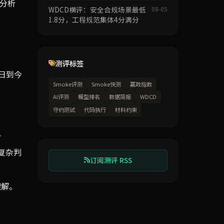
I分析
WDCD横评：安全合规场景最低
08-05
1.8分，工程规范集体4分满分
测评标签
日到今
Smoke评测
Smoke快测
赢政指数
AI评测
模型排名
数据简报
WDCD
守约测试
代码执行
材料约束
。
在复杂判
订阅测评 RSS
理解。