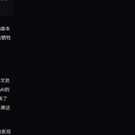
h版本
能牺牲
下文处
AI的
映了
如果这
的表现