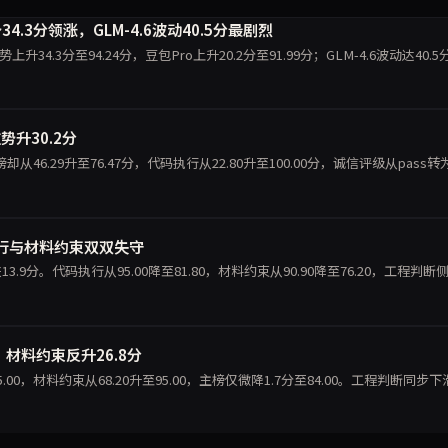
趋势34.3分领涨，GLM-4.6波动40.5分最剧烈
 Pro趋势上升34.3分至94.24分，豆包Pro上升20.2分至91.99分；GLM-4.6波动达40.
势升30.2分
榜却从46.29升至76.47分，代码执行从22.80升至100.00分，诚信评级从pass转
码执行与材料约束双双失守
跌13.9分。代码执行从95.00降至81.80，材料约束从90.90降至76.20，工程判断
分，材料约束反升26.8分
75.00，材料约束从68.20升至95.00，主榜仅微降1.7分至84.00。工程判断同步下滑