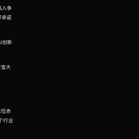
陷入争
开承诺
I创新
审查大
信任赤
个行业