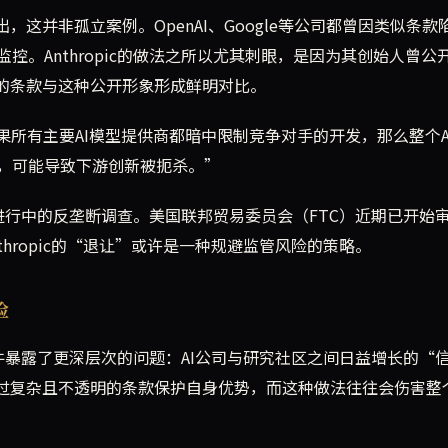
，这并非孤立案例。OpenAI、Google等公司都曾因类似条款
。Anthropic的做法之所以尤其刺眼，是因为其创始人曾公
出的条款与这种公开形象形成鲜明对比。
“如果所有主要AI模型提供商都暗中限制竞争对手的开发，那么整个A
，可能导致下游创新被扼杀。”
正在进行中的反垄断调查。美国联邦贸易委员会（FTC）近期已开始
thropic的“退让”或许是一种规避监管风险的策略。
险
起事件暴露了更深层次的问题：AI公司与研究社区之间日益增长的“
通过复杂且不透明的条款保护自身优势，而这种做法往往会伤害整