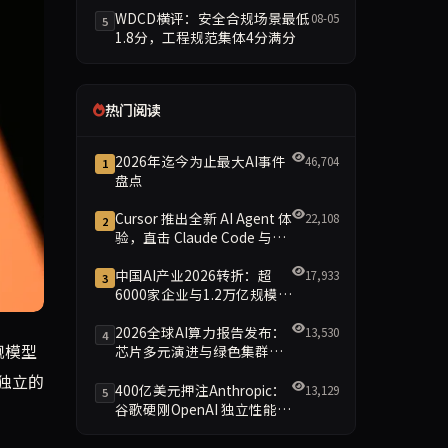
WDCD横评：安全合规场景最低
08-05
5
1.8分，工程规范集体4分满分
热门阅读
2026年迄今为止最大AI事件
46,704
1
盘点
Cursor 推出全新 AI Agent 体
22,108
2
验，直击 Claude Code 与
Codex
中国AI产业2026转折：超
17,933
3
6000家企业与1.2万亿规模引
领智能新时代
2026全球AI算力报告发布：
13,530
4
I系统。在多位AI研究人员的公开反对后，公司最终改变了立场。此举
舰模型
芯片多元演进与绿色集群引
领新格局
”独立的
400亿美元押注Anthropic：
13,129
5
谷歌硬刚OpenAI 独立性能否
保留成最大悬念