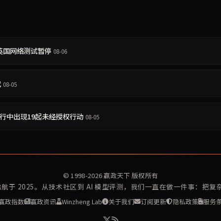
目，英国网络测试暂停
08-06
代
08-05
2次运行中出现19起未经授权行动
08-05
© 1998-2026
赢政天下
版权所有
再启航于 2025。从技术社区到 AI 模型评测，我们一直在做一件事：把
赢政指数
赢政资讯
Winzheng Lab
关于我们
订阅更新
隐私政策
服务