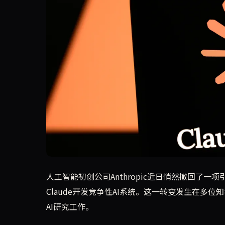
Anthropic近日撤回了一项备受争议的政策，
人工智能初创公司Anthropic近日悄然撤回了
Claude开发竞争性AI系统。这一转变发生在多
AI研究工作。