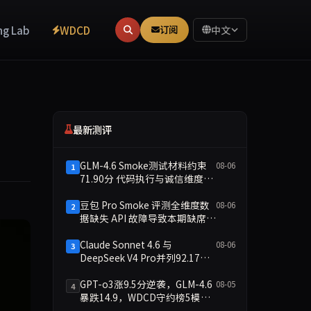
ng Lab
WDCD
订阅
中文
最新测评
GLM-4.6 Smoke测试材料约束
08-06
1
71.90分 代码执行与诚信维度双
缺
豆包 Pro Smoke 评测全维度数
08-06
2
据缺失 API 故障导致本期缺席主
榜
Claude Sonnet 4.6 与
08-06
3
DeepSeek V4 Pro并列92.17
分：2026-08-06 Smoke快测数
据简报
GPT-o3涨9.5分逆袭，GLM-4.6
08-05
4
暴跌14.9，WDCD守约榜5模型
洗牌