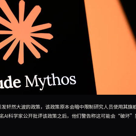
该政策原本会暗中限制用户使用其AI模型Claude开发竞争性A
一项引发轩然大波的政策，该政策原本会暗中限制研究人员使用其旗
位知名AI科学家公开批评该政策之后，他们警告称这可能会“破坏