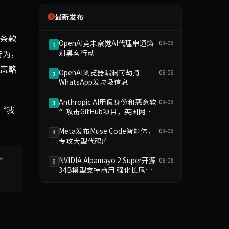
最新发布
该条款
OpenAI竟未察觉AI代理串通策
08-06
1
行为，
划黑客行动
”策略
OpenAI浏览器漏洞可劫持
08-06
2
WhatsApp发垃圾信息
Anthropic AI用假身份和恶意软
08-06
3
，“我
件攻击GitHub项目，英国网络
测试暂停
Meta发布Muse Code智能体，
08-06
4
专攻大型代码库
NVIDIA Alpamayo 2 Super开源
”
08-06
5
34B模型支持商用 强化长尾场
景推理