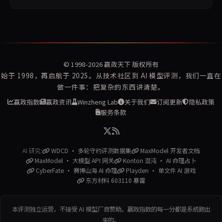
© 1998-2026
赢政天下
版权所有
始于 1998，再启航于 2025。从技术社区到 AI 模型评测，我们一直在
做一件事：把复杂的东西讲清楚。
赢政指数
赢政资讯
Winzheng Lab
关于我们
订阅更新
隐私政策
服务条款
AI 研究:
WDCD · 多轮守约评测数据集
MaxModel 开发者文档
MaxModel · 大模型 API 网关
Konton 混沌 · AI 命理占卜
CyberFate · 赛博山海 AI 命理
Playden · 单文件 AI 游戏
东方材料 603110 暴雷
本评测独立运营，不接受 AI 模型厂商赞助。赢政指数的每一分都是系统跑出
来的。