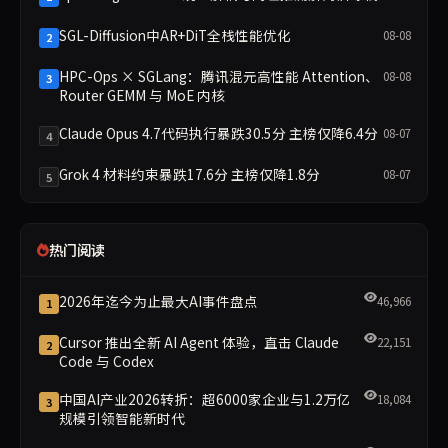
SGL-Diffusion中AR+DiT全栈性能优化
08-08
2
HPC-Ops × SGLang：腾讯混元高性能 Attention、
08-08
3
Router GEMM 与 MoE 内核
Claude Opus 4.7代码执行暴跌30.5分 主榜仅降6.4分
08-07
4
Grok 4 材料约束暴跌17.6分 主榜仅降1.8分
08-07
5
热门阅读
2026年迄今为止最大AI事件盘点
46,966
1
Cursor 推出全新 AI Agent 体验，直击 Claude
22,151
2
Code 与 Codex
中国AI产业2026转折：超6000家企业与1.2万亿
18,084
3
规模引领智能新时代