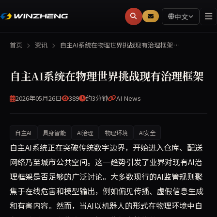
中文
首页
资讯
自主AI系统在物理世界挑战现有治理框架…
自主AI系统在物理世界挑战现有治理框架
2026年05月26日
389
约3分钟
AI News
自主AI
具身智能
AI治理
物理环境
AI安全
自主AI系统正从软件领域扩展到仓库、配送网络和公共空间
自主AI系统正在突破传统数字边界，开始进入仓库、配送
网络乃至城市公共空间。这一趋势引发了业界对现有AI治
理框架是否足够的广泛讨论。大多数现行的AI监管规则聚
焦于在线危害和模型输出，例如偏见传播、虚假信息生成
和有害内容。然而，当AI以机器人的形式在物理环境中自