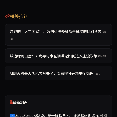
相关推荐
硅谷的“人工国家”：为何科技领袖都是糟糕的科幻读者
08-
08
从边缘到白宫：AI病毒与审查阴谋论如何进入主流政策
08-08
AI聊天机器人危机应对失灵，专家呼吁开放安全数据
08-07
最新测评
SpecForge v0.3.0：统一解耦与同址推测解码训练栈
08-08
1