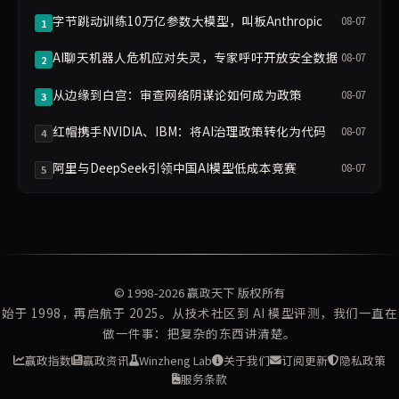
字节跳动训练10万亿参数大模型，叫板Anthropic
08-07
1
AI聊天机器人危机应对失灵，专家呼吁开放安全数据
08-07
2
从边缘到白宫：审查网络阴谋论如何成为政策
08-07
3
红帽携手NVIDIA、IBM：将AI治理政策转化为代码
08-07
4
阿里与DeepSeek引领中国AI模型低成本竞赛
08-07
5
© 1998-2026
赢政天下
版权所有
始于 1998，再启航于 2025。从技术社区到 AI 模型评测，我们一直在
做一件事：把复杂的东西讲清楚。
赢政指数
赢政资讯
Winzheng Lab
关于我们
订阅更新
隐私政策
服务条款