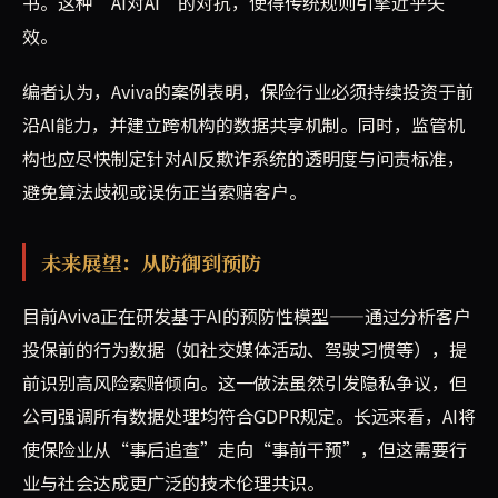
书。这种‘AI对AI’的对抗，使得传统规则引擎近乎失
效。
编者认为，Aviva的案例表明，保险行业必须持续投资于前
沿AI能力，并建立跨机构的数据共享机制。同时，监管机
构也应尽快制定针对AI反欺诈系统的透明度与问责标准，
避免算法歧视或误伤正当索赔客户。
未来展望：从防御到预防
目前Aviva正在研发基于AI的预防性模型——通过分析客户
投保前的行为数据（如社交媒体活动、驾驶习惯等），提
前识别高风险索赔倾向。这一做法虽然引发隐私争议，但
公司强调所有数据处理均符合GDPR规定。长远来看，AI将
使保险业从“事后追查”走向“事前干预”，但这需要行
业与社会达成更广泛的技术伦理共识。