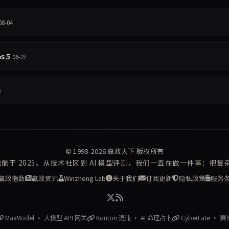
08-04
 5
06-27
6
© 1998-2026
赢政天下
版权所有
再启航于 2025。从技术社区到 AI 模型评测，我们一直在做一件事：把
赢政指数
赢政资讯
Winzheng Lab
关于我们
订阅更新
隐私政策
服务
MaxModel · 大模型 API 网关
Konton 混沌 · AI 命理占卜
CyberFate · 