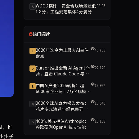
WDCD横评：安全合规场景最低
08-05
5
1.8分，工程规范集体4分满分
热门阅读
2026年迄今为止最大AI事件
46,783
1
盘点
Cursor 推出全新 AI Agent 体
22,120
2
验，直击 Claude Code 与
Codex
中国AI产业2026转折：超
17,977
3
6000家企业与1.2万亿规模引
领智能新时代
2026全球AI算力报告发布：
13,570
4
提供有保障的就业机会。该计划被视为应对自动化冲击的大胆尝试
芯片多元演进与绿色集群引
领新格局
400亿美元押注Anthropic：
13,138
5
I，推
谷歌硬刚OpenAI 独立性能否
保留成最大悬念
州州长