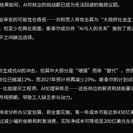
结果如何，AI对就业的挑战都已成为无法回避的施政议题。
会审批的可能性也极低——共和党人将攻击其为“大政府社会主
。但至少在舆论层面，斯泰尔成功将“AI与人的关系”推到了竞
平之间做出选择。
受到生成式AI的冲击，但其中大部分是“增强”而非“替代”。然
中心岗位已缩减12%，而2027年预计将再减少25%。斯泰尔的计划
—比如提示工程师、AI伦理审核员——这些岗位的薪资和技能要
市场预期，导致工人缺乏参与动力。
税收分析办公室估算，若全面实施，第一年成本可能达到450亿
过减少福利依赖和刺激消费，实际净成本可降低至200亿美元左