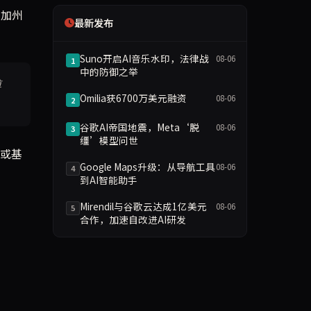
的加州
最新发布
Suno开启AI音乐水印，法律战
08-06
1
中的防御之举
尊
Omilia获6700万美元融资
08-06
2
谷歌AI帝国地震，Meta‘脱
08-06
3
缰’模型问世
务或基
Google Maps升级：从导航工具
08-06
4
到AI智能助手
Mirendil与谷歌云达成1亿美元
08-06
5
合作，加速自改进AI研发