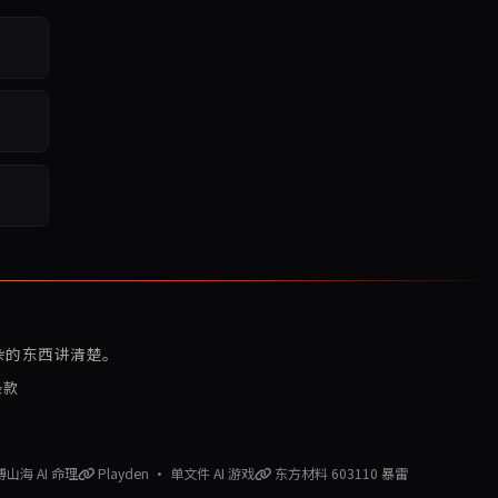
复杂的东西讲清楚。
条款
赛博山海 AI 命理
Playden · 单文件 AI 游戏
东方材料 603110 暴雷