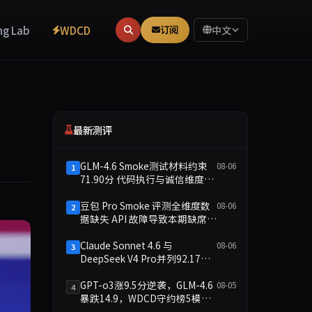
ng Lab
WDCD
订阅
中文
最新测评
GLM-4.6 Smoke测试材料约束
08-06
1
71.90分 代码执行与诚信维度双
缺
豆包 Pro Smoke 评测全维度数
08-06
2
据缺失 API 故障导致本期缺席主
榜
Claude Sonnet 4.6 与
08-06
3
DeepSeek V4 Pro并列92.17
分：2026-08-06 Smoke快测数
据简报
GPT-o3涨9.5分逆袭，GLM-4.6
08-05
4
暴跌14.9，WDCD守约榜5模型
洗牌