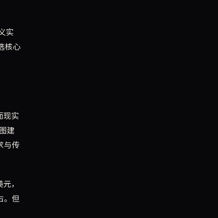
义实
选核心
而现实
试图建
求与传
美元，
右。但