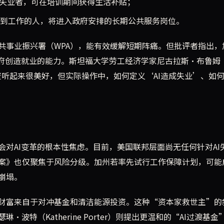
的失业者，可在培训期间获得生活补贴；
到工作的人，将进入政府安排的长期公共服务岗位。
共事业振兴署（WPA），能有效缓解短期阵痛。但批评者指出，
政府创造就业的能力。斯坦福大学劳工经济学家尼古拉斯·布鲁姆
者发工资听起来很美好，但实际操作中，如何定义‘AI造成失业’、如
对AI变革的根本性焦虑。目前，美国联邦层面尚无任何针对AI
案》也仅聚焦于风险分级。加州若率先试行工作保障计划，可能
崩塌。
财富来自于对冲基金和清洁能源投资。这种“资本家救世主”的
特（Katherine Porter）则提出更温和的“AI过渡基金