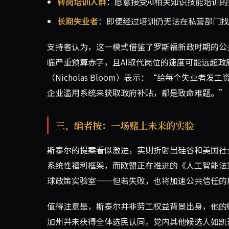
转岗培训人群
：愿意接受AI相关知识技能培训
长期失业者
：即便经过培训仍无法在私营部门找
支持者认为，这一模式借鉴了罗斯福新政时期的公
临严重预算赤字，且AI取代岗位的速度可能远超
（Nicholas Bloom）表示：“给每个失业
企业滥用系统来获取政府补贴，都是致命难题。”
三、编者按：一场赌上未来的实验
斯泰尔的提案看似激进，实则折射出硅谷和美国社会
系统性福利框架，而欧盟正在推进的《人工智能法
球政策实验室——但若失败，也将加速公共信任的
值得注意是，斯泰尔并非劳工权益背景出身，他的
加州并未获得全体选民认同。党内其他候选人如凯瑟琳·波