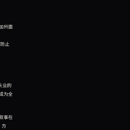
加州面
何防止
失业的
成为全
叙事在
”方