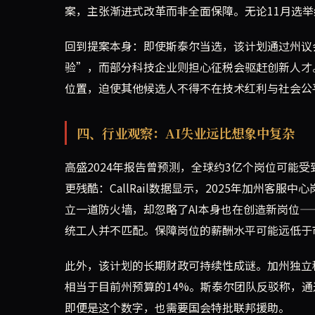
案，主张渐进式改革而非全面保障。无论11月选举
回到提案本身：即使斯泰尔当选，该计划通过州议
验”，而部分科技企业则担心征税会驱赶创新人才
位置，迫使其他候选人不得不在技术红利与社会公
四、行业观察：AI失业远比想象中复杂
高盛2024年报告曾预测，全球约3亿个岗位可能
更残酷：CallRail数据显示，2025年加州客服
立一道防火墙，却忽略了AI本身也在创造新岗位—
统工人并不匹配。保障岗位的薪酬水平可能远低于
此外，该计划的长期财政可持续性成谜。加州独立
相当于目前州预算的14%。斯泰尔团队反驳称，通
即便是这个数字，也需要国会特批联邦援助。