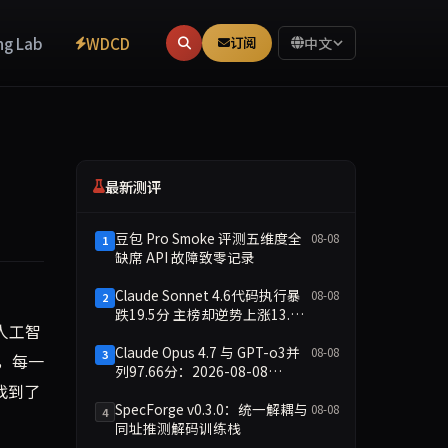
ng Lab
WDCD
订阅
中文
最新测评
豆包 Pro Smoke 评测五维度全
08-08
1
缺席 API 故障致零记录
Claude Sonnet 4.6代码执行暴
08-08
2
跌19.5分 主榜却逆势上涨13.8
智能调度与预测。这一突破不仅缓解了AI算力对电网的冲击，更
人工智
分
Claude Opus 4.7 与 GPT-o3并
08-08
3
，每一
列97.66分：2026-08-08
找到了
Smoke快测数据简报
SpecForge v0.3.0：统一解耦与
08-08
4
同址推测解码训练栈