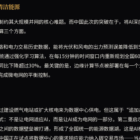
清洁能源
制约其大规模并网的核心难题。而中国此次的突破在于，将AI深
算三个方面。
网络和电力交易历史数据，能将光伏和风电的出力预测误差降低到
统通过强化学习算法，在每15分钟的时间窗口内重新规划全国60
同比下降超过30%。最关键的是，边缘计算节点被部署在每一个
完成微电网的平衡控制。
过建设燃气电站或扩大核电来为数据中心供电，但这属于“追加
：不是让电网适应AI，而是让AI成为电网的一部分。第二重启
之间的数据壁垒被打通，形成了全国统一的能源数据湖，这是AI
中国正在试点将数据中心的需求响应能力纳入碳交易市场——当A