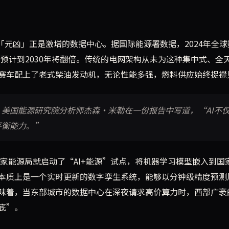
”
「元凶」正是激增的数据中心。据国际能源署数据，2024年全球
例预计到2030年将翻倍。传统的电网架构从未为这种集中式、全
赛车配上了老式柴油发动机，无论性能多强，燃料供应始终捉襟
美国能源研究院分析师杰森·米勒在一份报告中写道，“AI不
平衡能力。”
国家能源局就启动了“AI+能源”试点，将机器学习模型嵌入到国
本质上是一个实时更新的数字孪生系统，能够以分钟级精度预测
味着，当东部城市的数据中心在深夜请求高价算力时，西部广袤
底”。