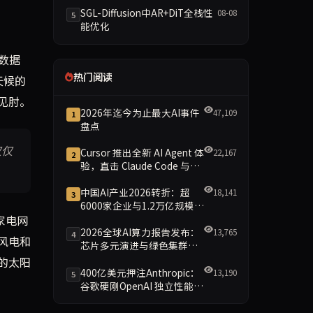
SGL-Diffusion中AR+DiT全栈性
08-08
5
能优化
数据
热门阅读
天候的
见肘。
2026年迄今为止最大AI事件
47,109
1
盘点
仅仅
Cursor 推出全新 AI Agent 体
22,167
2
验，直击 Claude Code 与
Codex
中国AI产业2026转折：超
18,141
3
6000家企业与1.2万亿规模引
家电网
领智能新时代
2026全球AI算力报告发布：
13,765
4
风电和
芯片多元演进与绿色集群引
领新格局
的太阳
400亿美元押注Anthropic：
13,190
5
谷歌硬刚OpenAI 独立性能否
保留成最大悬念