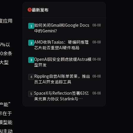
最新发布
度应用
如何关闭Gmail和Google Docs
08-08
1
中的Gemini？
AMD收购Taalas：硬编码推理
08-08
2
5%以
芯片能否重塑AI硬件格局
0余条
OpenAI因安全顾虑放缓Astra模
08-08
3
大型
型开发
Rippling自尝AI账单苦果，推出
08-08
4
员工AI开支追踪工具
SpaceX与Reflection签署63亿
08-08
5
美元算力协议 Starlink与
产能”
Starship参与AI基础设施
示在于
模型能
I主动