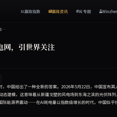
赢政指数
赢政资讯
AI 专题
Winzhe
注…
电网，引世界关注
功利用AI技术绘制了全国可再生能源电网地图，实现清洁能源的
，中国给出了一种全新的答案。2026年5月22日，中国宣布其
动态建模，这意味着从新疆戈壁的风电场到东海之滨的光伏阵列
国际能源界震动——在AI耗电量以指数级增长的时代，中国似乎