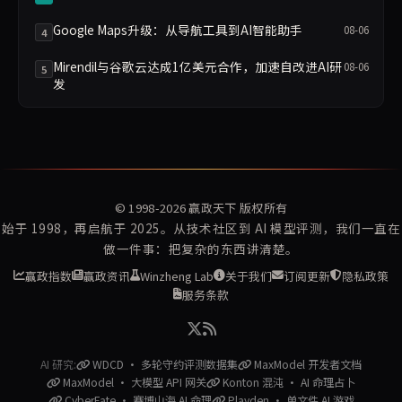
Google Maps升级：从导航工具到AI智能助手
08-06
4
Mirendil与谷歌云达成1亿美元合作，加速自改进AI研
08-06
5
发
© 1998-2026
赢政天下
版权所有
始于 1998，再启航于 2025。从技术社区到 AI 模型评测，我们一直在
做一件事：把复杂的东西讲清楚。
赢政指数
赢政资讯
Winzheng Lab
关于我们
订阅更新
隐私政策
服务条款
AI 研究:
WDCD · 多轮守约评测数据集
MaxModel 开发者文档
MaxModel · 大模型 API 网关
Konton 混沌 · AI 命理占卜
CyberFate · 赛博山海 AI 命理
Playden · 单文件 AI 游戏