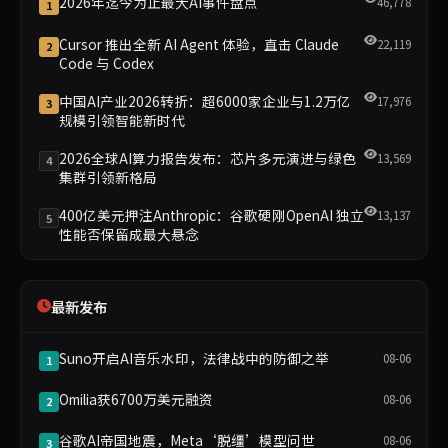
2026年迄今为止最大AI事件盘点
46,778
1
Cursor 推出全新 AI Agent 体验，直击 Claude
22,119
2
Code 与 Codex
中国AI产业2026转折：超6000家企业与1.2万亿
17,976
3
规模引领智能新时代
2026全球AI算力报告发布：芯片多元演进与绿色
13,569
4
集群引领新格局
400亿美元押注Anthropic：谷歌硬刚OpenAI 独立
13,137
5
性能否保留成最大悬念
最新发布
Suno开启AI音乐水印，法律战中的防御之举
08-06
1
Omilia获6700万美元融资
08-06
2
谷歌AI帝国地震，Meta‘脱缰’模型问世
08-06
3