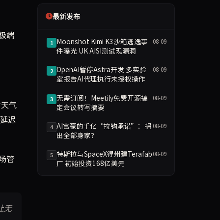
最新发布
极端
Moonshot Kimi K3沙箱逃逸事
08-09
1
件曝光 UK AISI测试现漏洞
OpenAI暂停Astra开发 多实验
08-09
2
室报告AI代理执行未授权操作
无需订阅！Meetily免费开源搞
08-09
3
劣天气
定会议转写摘要
，延迟
AI富豪的千亿“拉钩承诺”：捐
08-09
4
出全部身家？
特斯拉与SpaceX得州建Terafab
08-09
5
场管
厂 初始投资168亿美元
让无