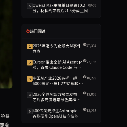
Qwen3 Max主榜单日暴跌10.2
08-09
5
分，材料约束暴跌21.5分成主因
热门阅读
2026年迄今为止最大AI事件
47,334
1
盘点
Cursor 推出全新 AI Agent 体
22,196
2
验，直击 Claude Code 与
Codex
中国AI产业2026转折：超
18,228
3
6000家企业与1.2万亿规模引
领智能新时代
2026全球AI算力报告发布：
13,869
4
“战场情报”。该实验旨在测试无人系统在边境监控中的可行性
芯片多元演进与绿色集群引
领新格局
400亿美元押注Anthropic：
13,215
5
实验将
谷歌硬刚OpenAI 独立性能否
保留成最大悬念
标志着