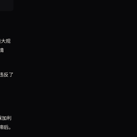
境大规
情
违反了
保加利
滞后。