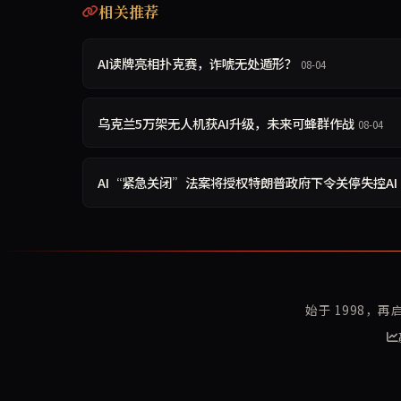
相关推荐
AI读牌亮相扑克赛，诈唬无处遁形？
08-04
乌克兰5万架无人机获AI升级，未来可蜂群作战
08-04
AI“紧急关闭”法案将授权特朗普政府下令关停失控AI
始于 1998，