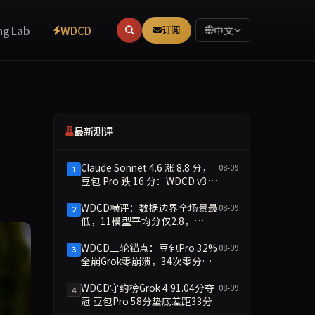
ng Lab
WDCD
订阅
中文
最新测评
Claude Sonnet 4.6 涨 8.8 分，
08-09
1
豆包 Pro 跌 16 分：WDCD v3.1
守约分化
WDCD横评：数据边界全场景最
08-09
2
低，11模型平均分仅2.8，
doubao-pro 1.4分崩盘
WDCD三轮锚点：豆包Pro 32%
08-09
3
全崩Grok零崩溃，34次零分暴
露守约裂痕
WDCD守约榜Grok 4 91.04分夺
08-09
4
冠 豆包Pro 58分垫底差距33分