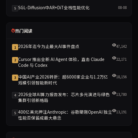
SGL-Diffusion中AR+DiT全栈性能优化
08-08
5
热门阅读
2026年迄今为止最大AI事件盘点
47,142
1
Cursor 推出全新 AI Agent 体验，直击 Claude
22,171
2
Code 与 Codex
中国AI产业2026转折：超6000家企业与1.2万亿
18,156
3
规模引领智能新时代
2026全球AI算力报告发布：芯片多元演进与绿色
13,780
4
集群引领新格局
400亿美元押注Anthropic：谷歌硬刚OpenAI 独立
13,191
5
性能否保留成最大悬念