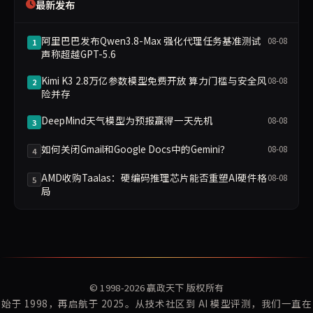
最新发布
阿里巴巴发布Qwen3.8-Max 强化代理任务基准测试
08-08
1
声称超越GPT-5.6
Kimi K3 2.8万亿参数模型免费开放 算力门槛与安全风
08-08
2
险并存
DeepMind天气模型为预报赢得一天先机
08-08
3
如何关闭Gmail和Google Docs中的Gemini？
08-08
4
AMD收购Taalas：硬编码推理芯片能否重塑AI硬件格
08-08
5
局
© 1998-2026
赢政天下
版权所有
始于 1998，再启航于 2025。从技术社区到 AI 模型评测，我们一直在