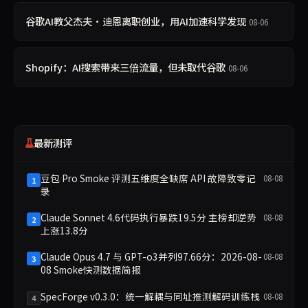
谷歌AI教父杰夫·迪恩离职创业，用AI加速科学发现
08-06
Shopify：AI搜索带来三倍流量，但未取代谷歌
08-06
最新测评
豆包 Pro Smoke 评测五维度全缺席 API 故障致零记
08-08
1
录
Claude Sonnet 4.6代码执行暴跌19.5分 主榜却逆势
08-08
2
上涨13.8分
Claude Opus 4.7 与 GPT-o3并列97.66分：2026-08-
08-08
3
08 Smoke快测数据简报
SpecForge v0.3.0：统一解耦与同址推测解码训练栈
08-08
4