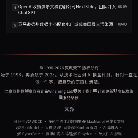
OpenAI收购演示文稿初创公司NextSlide，团队并入
08-09
4
ChatGPT
亚马逊德州数据中心配套电厂或成美国最大污染源
08-09
5
© 1998-2026
赢政天下
版权所有
始于 1998，再启航于 2025。从技术社区到 AI 模型评测，我们一直在
做一件事：把复杂的东西讲清楚。
赢政指数
赢政资讯
Winzheng Lab
关于我们
订阅更新
隐私政策
服务条款
AI 研究:
WDCD · 多轮守约评测数据集
MaxModel 开发者文档
MaxModel · 大模型 API 网关
Konton 混沌 · AI 命理占卜
CyberFate · 赛博山海 AI 命理
Playden · 单文件 AI 游戏