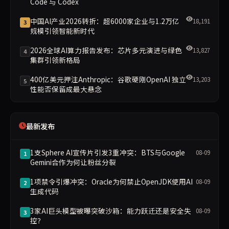
Code 与 Codex
中国AI产业2026转折：超6000家企业与1.2万亿
18,191
3
规模引领智能新时代
2026全球AI算力报告发布：芯片多元演进与绿色
13,827
4
集群引领新格局
400亿美元押注Anthropic：谷歌硬刚OpenAI 独立
13,203
5
性能否保留成最大悬念
最新发布
1支Sphere AI宣传片引发3重冲突：BTS与Google
08-09
1
Gemini合作为何让粉丝分裂
1项禁令引爆冲突：Oracle为何禁止OpenJDK使用AI
08-09
2
生成代码
3家AI巨头模型被曝突破沙箱：能力跃迁还是安全失
08-09
3
控？