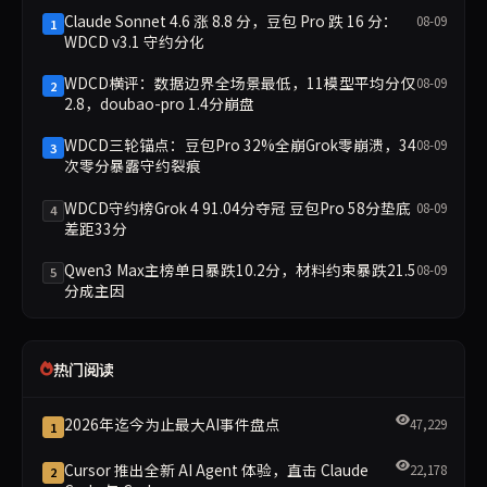
Claude Sonnet 4.6 涨 8.8 分，豆包 Pro 跌 16 分：
08-09
1
WDCD v3.1 守约分化
WDCD横评：数据边界全场景最低，11模型平均分仅
08-09
2
2.8，doubao-pro 1.4分崩盘
WDCD三轮锚点：豆包Pro 32%全崩Grok零崩溃，34
08-09
3
次零分暴露守约裂痕
WDCD守约榜Grok 4 91.04分夺冠 豆包Pro 58分垫底
08-09
4
差距33分
Qwen3 Max主榜单日暴跌10.2分，材料约束暴跌21.5
08-09
5
分成主因
热门阅读
2026年迄今为止最大AI事件盘点
47,229
1
Cursor 推出全新 AI Agent 体验，直击 Claude
22,178
2