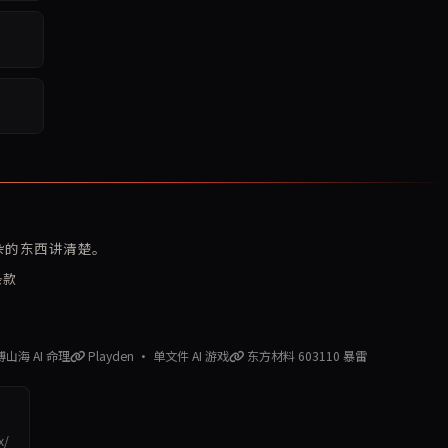
复杂的东西讲清楚。
条款
赛博山海 AI 命理
Playden · 单文件 AI 游戏
东方材料 603110 暴雷
x/