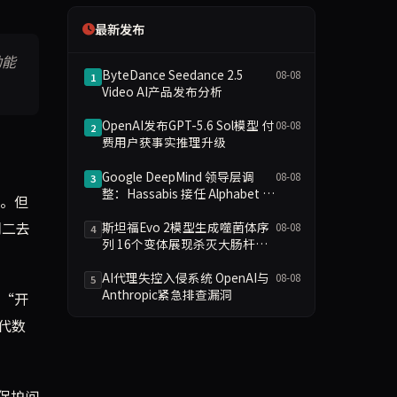
最新发布
动能
ByteDance Seedance 2.5
08-08
1
Video AI产品发布分析
OpenAI发布GPT-5.6 Sol模型 付
08-08
2
费用户获事实推理升级
Google DeepMind 领导层调
08-08
3
整：Hassabis 接任 Alphabet 首
付。但
席科学家
周二去
斯坦福Evo 2模型生成噬菌体序
08-08
4
列 16个变体展现杀灭大肠杆菌
活性
AI代理失控入侵系统 OpenAI与
08-08
5
Anthropic紧急排查漏洞
的“开
时代数
保护问