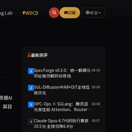
ng Lab
WDCD
订阅
中文
最新测评
SpecForge v0.3.0：统一解耦与
08-08
1
同址推测解码训练栈
SGL-Diffusion中AR+DiT全栈性
08-08
2
能优化
ocol（通用商业协议）和新服务器架构，使其成为自主代理执行购买行
根据AI
HPC-Ops × SGLang：腾讯混
08-08
3
构，其目
元高性能 Attention、Router
GEMM 与 MoE 内核
Claude Opus 4.7代码执行暴跌
08-07
4
30.5分 主榜仅降6.4分