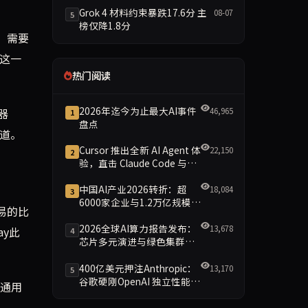
Grok 4 材料约束暴跌17.6分 主
08-07
5
榜仅降1.8分
）需要
决这一
热门阅读
2026年迄今为止最大AI事件
46,965
器
1
盘点
道。
Cursor 推出全新 AI Agent 体
22,150
2
验，直击 Claude Code 与
Codex
中国AI产业2026转折：超
18,084
3
6000家企业与1.2万亿规模引
易的比
领智能新时代
2026全球AI算力报告发布：
13,678
ay此
4
芯片多元演进与绿色集群引
领新格局
400亿美元押注Anthropic：
13,170
5
谷歌硬刚OpenAI 独立性能否
的通用
保留成最大悬念