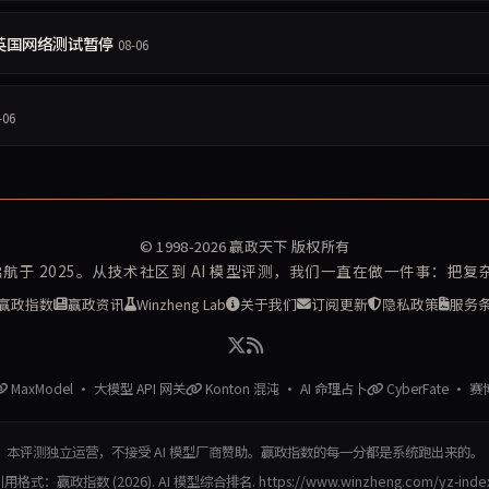
目，英国网络测试暂停
08-06
-06
© 1998-2026
赢政天下
版权所有
再启航于 2025。从技术社区到 AI 模型评测，我们一直在做一件事：把
赢政指数
赢政资讯
Winzheng Lab
关于我们
订阅更新
隐私政策
服务
MaxModel · 大模型 API 网关
Konton 混沌 · AI 命理占卜
CyberFate · 
本评测独立运营，不接受 AI 模型厂商赞助。赢政指数的每一分都是系统跑出来的。
用格式：赢政指数 (2026). AI 模型综合排名. https://www.winzheng.com/yz-inde