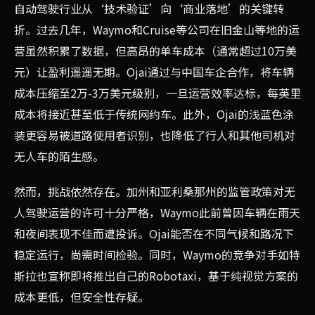
自动驾驶行业从‘技术验证’向‘商业落地’的关键转
折。过去几年，Waymo和Cruise等公司在旧金山等地的运
营虽然积累了数据，但高昂的单车成本（通常超过10万美
元）让盈利遥遥无期。Ojai通过与中国车企合作，将车辆
成本压缩至2万-3万美元级别，一旦运营效率达标，每英里
成本将接近甚至低于传统网约车。此外，Ojai的浅蓝色涂
装更容易被道路使用者识别，也降低了行人和其他司机对
无人车的陌生感。
然而，挑战依然存在。加州和亚利桑那州的监管政策对无
人驾驶运营的许可十分严格，Waymo此前曾因车辆在雨天
和夜间表现不佳而遭投诉。Ojai能否在不同气候和路况下
稳定运行，尚需时间检验。同时，Waymo的竞争对手如特
斯拉也宣称即将推出自己的Robotaxi，基于纯视觉方案的
成本更低，但安全性存疑。