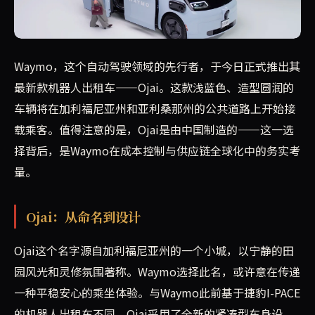
今天，Waymo全新的浅蓝色机器人出租车Ojai开始在加
Waymo，这个自动驾驶领域的先行者，于今日正式推出其
最新款机器人出租车——Ojai。这款浅蓝色、造型圆润的
车辆将在加利福尼亚州和亚利桑那州的公共道路上开始接
载乘客。值得注意的是，Ojai是由中国制造的——这一选
择背后，是Waymo在成本控制与供应链全球化中的务实考
量。
Ojai：从命名到设计
Ojai这个名字源自加利福尼亚州的一个小城，以宁静的田
园风光和灵修氛围著称。Waymo选择此名，或许意在传递
一种平稳安心的乘坐体验。与Waymo此前基于捷豹I-PACE
的机器人出租车不同，Ojai采用了全新的紧凑型车身设