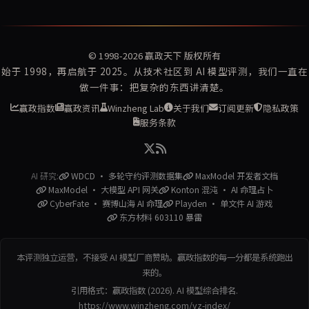
© 1998-2026
赢政天下
版权所有
始于 1998，再启航于 2025。从技术社区到 AI 模型评测，我们一直在
做一件事：把复杂的东西讲清楚。
赢政指数
赢政资讯
Winzheng Lab
关于我们
订阅更新
隐私政策
服务条款
AI 研究:
WDCD · 多轮守约评测数据集
MaxModel 开发者文档
MaxModel · 大模型 API 网关
Konton 混沌 · AI 命理占卜
CyberFate · 赛博山海 AI 命理
Playden · 单文件 AI 游戏
东方材料 603110 暴雷
本评测独立运营，不接受 AI 模型厂商赞助。赢政指数的每一分都是系统跑出
来的。
引用格式：赢政指数 (2026). AI 模型综合排名.
https://www.winzheng.com/yz-index/