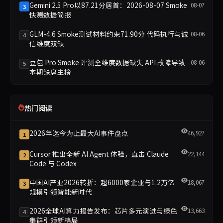
Gemini 2.5 Pro以87.21分居首：2026-08-07 Smoke
08-07
3
快测数据简报
GLM-4.6 Smoke测试材料约束71.90分 代码执行与诚
08-06
4
信维度双缺
豆包 Pro Smoke 评测全维度数据缺失 API 故障导致
08-06
5
本期缺席主榜
热门阅读
2026年迄今为止最大AI事件盘点
46,927
1
Cursor 推出全新 AI Agent 体验，直击 Claude
22,144
2
Code 与 Codex
中国AI产业2026转折：超6000家企业与1.2万亿
18,067
3
规模引领智能新时代
2026全球AI算力报告发布：芯片多元演进与绿色
13,663
4
集群引领新格局