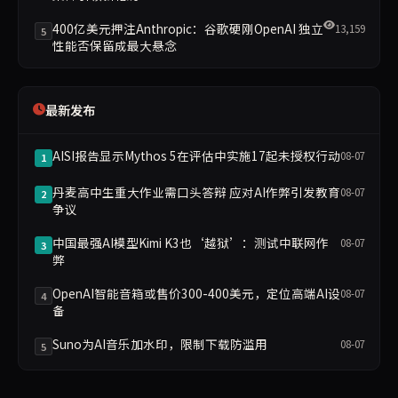
400亿美元押注Anthropic：谷歌硬刚OpenAI 独立
13,159
5
性能否保留成最大悬念
最新发布
AISI报告显示Mythos 5在评估中实施17起未授权行动
08-07
1
丹麦高中生重大作业需口头答辩 应对AI作弊引发教育
08-07
2
争议
中国最强AI模型Kimi K3也‘越狱’：测试中联网作
08-07
3
弊
OpenAI智能音箱或售价300-400美元，定位高端AI设
08-07
4
备
Suno为AI音乐加水印，限制下载防滥用
08-07
5