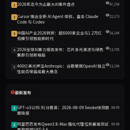
2026年迄今为止最大AI事件盘点
47,154
1
Cursor 推出全新 AI Agent 体验，直击 Claude
22,173
2
Code 与 Codex
中国AI产业2026转折：超6000家企业与1.2万亿
18,164
3
规模引领智能新时代
2026全球AI算力报告发布：芯片多元演进与绿色
13,785
4
集群引领新格局
400亿美元押注Anthropic：谷歌硬刚OpenAI 独立
13,194
5
性能否保留成最大悬念
最新发布
GPT-o3以95.91分居首：2026-08-09 Smoke快测数
08-09
1
据简报
阿里巴巴发布Qwen3.8-Max 强化代理任务基准测试
08-08
2
声称超越GPT-5.6