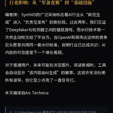
行业影响：从“军备竞赛”到“基础设施”
编者按：SynthID的广泛采纳标志着AI行业从“疯狂生
成”进入“负责任发布”的新阶段。过去两年，我们见证
了Deepfaker与检测器之间的猫鼠游戏，而水印技术第一
次将主动权交给了平台方。当OpenAI和英伟达这样的竞争
巨头愿意共用同一套水印标准，说明行业已达成共识：AI
内容的可信度是下一个增长瓶颈。
对于普通用户，未来可能在浏览图片、阅读新闻时，工具
会自动显示“该内容由AI生成”的徽章。这或许无法杜绝
所有误导，但它至少点亮了一盏信号灯。
本文编译自Ars Technica
© 2026
Winzheng.com 赢政天下
| 转载请注明来源并附原文链接