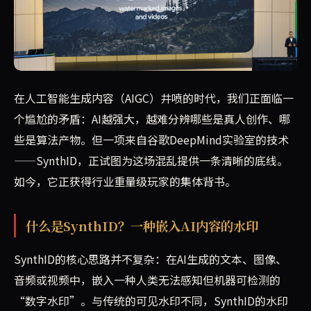
随着AI生成内容质量日益精进，区分AI与人类作品的难度不断
在人工智能生成内容（AIGC）井喷的时代，我们正面临一
个尴尬的矛盾：AI越强大，越难分辨哪些是真人创作、哪
些是算法产物。但一项来自谷歌DeepMind实验室的技术
——SynthID，正试图为这场混乱提供一条清晰的底线。
如今，它正获得行业重量级玩家的集体背书。
什么是SynthID？一种嵌入AI内容的水印
SynthID的核心思路并不复杂：在AI生成的文本、图像、
音频或视频中，嵌入一种人类无法感知但机器可检测的
“数字水印”。与传统的可见水印不同，SynthID的水印