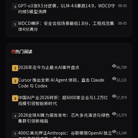
GPT-o3涨9.5分逆袭，GLM-4.6暴跌14.9，WDCD守
08-05
4
约榜5模型洗牌
WDCD横评：安全合规场景最低1.8分，工程规范集
08-05
5
体4分满分
热门阅读
2026年迄今为止最大AI事件盘点
46,789
1
Cursor 推出全新 AI Agent 体验，直击 Claude
22,121
2
Code 与 Codex
中国AI产业2026转折：超6000家企业与1.2万亿
17,979
3
规模引领智能新时代
2026全球AI算力报告发布：芯片多元演进与绿色
13,570
4
集群引领新格局
400亿美元押注Anthropic：谷歌硬刚OpenAI 独立
13,140
5