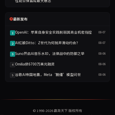
性能否保留成最大悬念
最新发布
OpenAI：苹果自身安全实践削弱其商业机密指控
08-07
1
AI红娘Ditto：Z世代为何抛弃滑动约会？
08-07
2
Suno开启AI音乐水印，法律战中的防御之举
08-06
3
Omilia获6700万美元融资
08-06
4
谷歌AI帝国地震，Meta‘脱缰’模型问世
08-06
5
© 1998-2026
赢政天下
版权所有