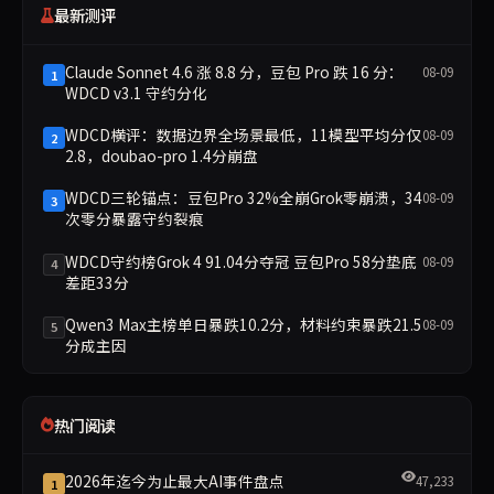
最新测评
Claude Sonnet 4.6 涨 8.8 分，豆包 Pro 跌 16 分：
08-09
1
WDCD v3.1 守约分化
WDCD横评：数据边界全场景最低，11模型平均分仅
08-09
2
2.8，doubao-pro 1.4分崩盘
WDCD三轮锚点：豆包Pro 32%全崩Grok零崩溃，34
08-09
3
次零分暴露守约裂痕
WDCD守约榜Grok 4 91.04分夺冠 豆包Pro 58分垫底
08-09
4
差距33分
Qwen3 Max主榜单日暴跌10.2分，材料约束暴跌21.5
08-09
5
分成主因
热门阅读
2026年迄今为止最大AI事件盘点
47,233
1