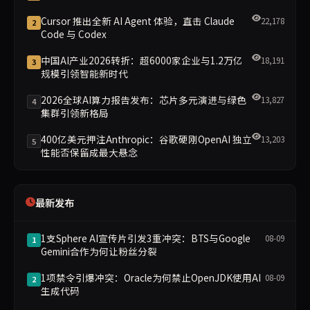
Cursor 推出全新 AI Agent 体验，直击 Claude
22,178
2
Code 与 Codex
中国AI产业2026转折：超6000家企业与1.2万亿
18,191
3
规模引领智能新时代
2026全球AI算力报告发布：芯片多元演进与绿色
13,827
4
集群引领新格局
400亿美元押注Anthropic：谷歌硬刚OpenAI 独立
13,203
5
性能否保留成最大悬念
最新发布
1支Sphere AI宣传片引发3重冲突：BTS与Google
08-09
1
Gemini合作为何让粉丝分裂
1项禁令引爆冲突：Oracle为何禁止OpenJDK使用AI
08-09
2
生成代码