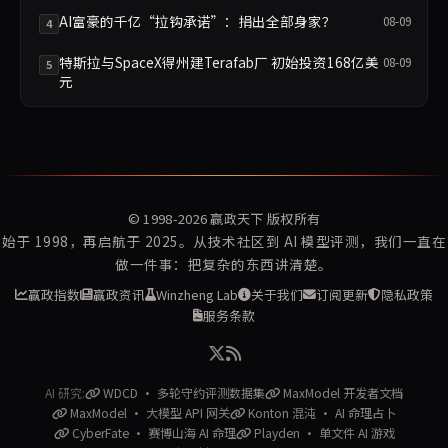
AI富豪的千亿“拉钩承诺”：捐出全部身家？
08-09
4
特斯拉与SpaceX得州建Terafab厂 初始投资168亿美
08-09
5
元
© 1998-2026
赢政天下
版权所有
始于 1998，再启航于 2025。从技术社区到 AI 模型评测，我们一直在
做一件事：把复杂的东西讲清楚。
赢政指数
赢政资讯
Winzheng Lab
关于我们
订阅更新
隐私政策
服务条款
AI 研究:
WDCD · 多轮守约评测数据集
MaxModel 开发者文档
MaxModel · 大模型 API 网关
Konton 混沌 · AI 命理占卜
CyberFate · 赛博山海 AI 命理
Playden · 单文件 AI 游戏