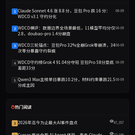
Claude Sonnet 4.6 涨 8.8 分，豆包 Pro 跌 16 分：
08-09
1
WDCD v3.1 守约分化
WDCD横评：数据边界全场景最低，11模型平均分仅
08-09
2
2.8，doubao-pro 1.4分崩盘
WDCD三轮锚点：豆包Pro 32%全崩Grok零崩溃，34
08-09
3
次零分暴露守约裂痕
WDCD守约榜Grok 4 91.04分夺冠 豆包Pro 58分垫底
08-09
4
差距33分
Qwen3 Max主榜单日暴跌10.2分，材料约束暴跌21.5
08-09
5
分成主因
热门阅读
2026年迄今为止最大AI事件盘点
47,357
1
Cursor 推出全新 AI Agent 体验，直击 Claude
22,196