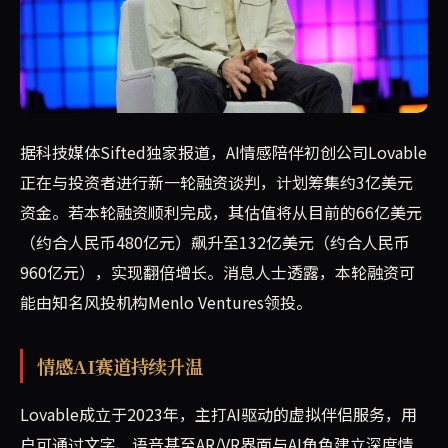
据Sifted报道，AI初创公司Lovable正进行新一轮3亿
据科技媒体Sifted独家报道，AI情感陪伴初创公司Lovable
正在与投资者进行新一轮融资谈判，计划筹集约3亿美元
资金。若本轮融资顺利完成，其估值将从目前的66亿美元
（约合人民币480亿元）飙升至132亿美元（约合人民币
960亿元），实现翻倍增长。消息人士透露，本轮融资可
能由知名风投机构Menlo Ventures领投。
情感AI赛道持续升温
Lovable成立于2023年，主打AI驱动的虚拟伴侣服务，用
户可通过文字、语音甚至AR/VR界面与AI角色建立深度情