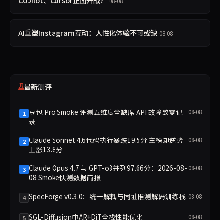
Copilot、Cursor正面开战？
08-08
AI重塑Instagram互动：人性化体验不可或缺
08-08
最新测评
豆包 Pro Smoke 评测五维度全缺席 API 故障致零记
08-08
1
录
Claude Sonnet 4.6代码执行暴跌19.5分 主榜却逆势
08-08
2
上涨13.8分
Claude Opus 4.7 与 GPT-o3并列97.66分：2026-08-
08-08
3
08 Smoke快测数据简报
SpecForge v0.3.0：统一解耦与同址推测解码训练栈
08-08
4
SGL-Diffusion中AR+DiT全栈性能优化
08-08
5