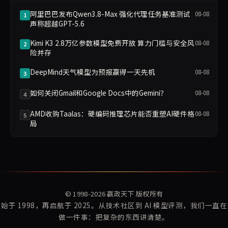
阿里巴巴发布Qwen3.8-Max 强化代理任务基准测试
08-08
1
声称超越GPT-5.6
Kimi K3 2.8万亿参数模型免费开放 算力门槛与安全风
08-08
2
险并存
DeepMind天气模型为预报赢得一天先机
08-08
3
如何关闭Gmail和Google Docs中的Gemini？
08-08
4
AMD收购Taalas：硬编码推理芯片能否重塑AI硬件格
08-08
5
局
© 1998-2026
赢政天下
版权所有
始于 1998，再启航于 2025。从技术社区到 AI 模型评测，我们一直在
做一件事：把复杂的东西讲清楚。