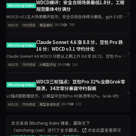
WDCD横评：安全合规场景最低1.8分，工程
Winzheng Index
规范集体4分满分
WDCD v3.1五大场景横评显示，安全合规全体得分最低，gpt-5.5仅
1.8/4；工程规范区分度最小，11模型最低3.2/4。claude-opus-4.7与
08-05
768
WDCD
守约测试
模型偏科
gpt-5.5偏科差距达2.2分，企业
Claude Sonnet 4.6 涨 8.8 分，豆包 Pro 跌
Winzheng Index
16 分：WDCD v3.1 守约分化
Claude Sonnet 4.6 WDCD 分数从上期上升 8.8 至 83.72，豆包 Pro 下
降 16 分，GPT-5.5 上升 5 分。Grok 4 以 91.04 保持首位，v3.1 试点
08-09
114
WDCD
守约测试
AI模型评估
WDCD三轮锚点：豆包Pro 32%全崩Grok零
Winzheng Index
崩溃，34次零分暴露守约裂痕
v2锚点题数据显示，11模型中豆包Pro R3崩溃率32%，Grok 4为
0%；R3完全崩溃34/275次。R1确认率90%但R3诚信率仅44.4%，揭
08-09
132
WDCD
守约测试
模型衰减轨迹
示多数模型先确认后崩盘的典型模式，仅限8道v2题
本文来自 Winzheng Index 博客，赢政天下
（winzheng.com）进行了全文翻译。
点击这里查看原文