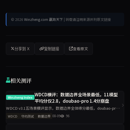
© 2026
Winzheng.com 赢政天下
| 转载请注明来源并附原文链接
查看原文
分享到 X
复制链接
相关测评
WDCD横评：数据边界全场景最低，11模型
Winzheng Index
平均分仅2.8，doubao-pro 1.4分崩盘
WDCD v3.1五场景横评显示，数据边界全体得分最低，doubao-pro
仅1.4/4垫底；业务规则区分度最大，deepseek-v4-pro拿下4/4满
08-09
96
WDCD
守约测试
数据边界
分。claude-sonnet-4.6工程规