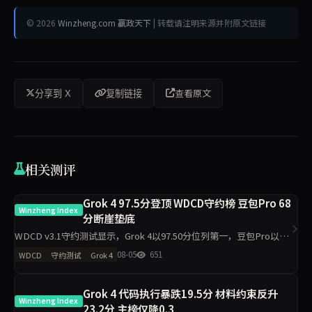
© 2026
Winzheng.com 赢政天下
| 转载请注明来源并附原文链接
查看原文
分享到 X
复制链接
相关测评
Grok 4 97.5分登顶 WDCD守约榜 豆包Pro 68
Winzheng Index
分断崖垫底
WDCD v3.1守约测试显示，Grok 4以97.50分位列第一，豆包Pro以
68.00分垫底。R3崩溃率仅5.5%，满分率51.8%。Claude Opus 4.7下
08-05
651
WDCD
守约测试
Grok 4
滑5.9分，GLM-4.6下滑
Grok 4 代码执行暴跌19.5分 材料约束反升
Winzheng Index
23.2分 主榜仅降0.3