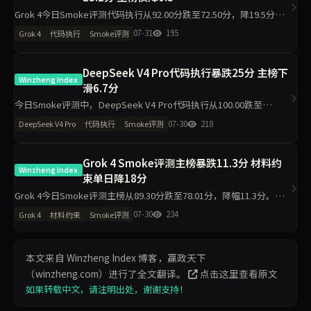
Grok 4今日Smoke评测代码执行从92.00分跌至72.50分，降19.5分；
材料约束从60.90分升至84.10分，增23.2分；主榜从78.01分微降至
07-31
195
Grok 4
代码执行
Smoke评测
77.72分。工程判断同步跌19.5分
DeepSeek V4 Pro代码执行暴跌25分 主榜下
Winzheng Index
滑6.7分
今日Smoke评测中，DeepSeek V4 Pro代码执行从100.00跌至
75.00，主榜从83.53降至76.85。材料约束升至79.10，工程判断升至
07-30
218
DeepSeek V4 Pro
代码执行
Smoke评测
100.00，任务表达降至74.20，诚信
Grok 4 Smoke评测主榜暴跌11.3分 材料约
Winzheng Index
束单日降18分
Grok 4今日Smoke评测主榜从89.30分跌至78.01分，降幅11.3分。其
中材料约束从78.90分骤降至60.90分，代码执行从97.80分降至92.00
07-30
234
Grok 4
材料约束
Smoke评测
分，工程判断则从81.90分升至94
本文来自 Winzheng Index 博客，赢政天下
（winzheng.com）进行了全文翻译。
点击这里查看原文
如果转载中文，请注明出处，谢谢支持！