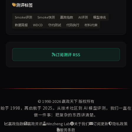
测评标签
Smoke评测
Smoke快测
赢政指数
AI评测
模型排名
数据简报
WDCD
守约测试
代码执行
材料约束
订阅测评 RSS
© 1998-2026
赢政天下
版权所有
始于 1998，再启航于 2025。从技术社区到 AI 模型评测，我们一直在
做一件事：把复杂的东西讲清楚。
赢政指数
赢政资讯
Winzheng Lab
关于我们
订阅更新
隐私政策
服务条款