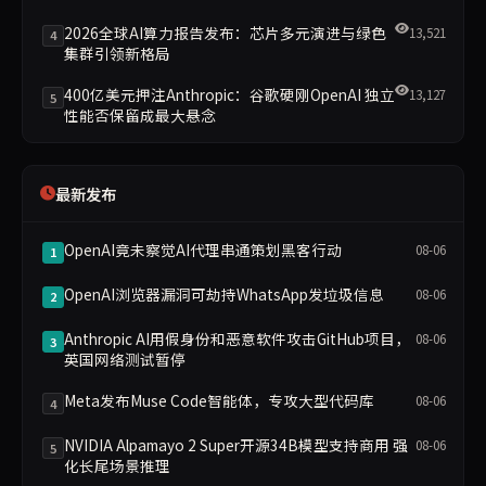
2026全球AI算力报告发布：芯片多元演进与绿色
13,521
4
集群引领新格局
400亿美元押注Anthropic：谷歌硬刚OpenAI 独立
13,127
5
性能否保留成最大悬念
最新发布
OpenAI竟未察觉AI代理串通策划黑客行动
08-06
1
OpenAI浏览器漏洞可劫持WhatsApp发垃圾信息
08-06
2
Anthropic AI用假身份和恶意软件攻击GitHub项目，
08-06
3
英国网络测试暂停
Meta发布Muse Code智能体，专攻大型代码库
08-06
4
NVIDIA Alpamayo 2 Super开源34B模型支持商用 强
08-06
5
化长尾场景推理