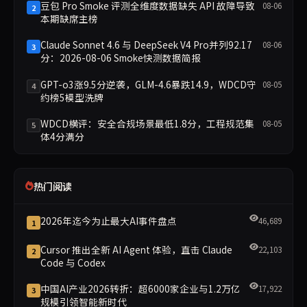
豆包 Pro Smoke 评测全维度数据缺失 API 故障导致
08-06
2
本期缺席主榜
Claude Sonnet 4.6 与 DeepSeek V4 Pro并列92.17
08-06
3
分：2026-08-06 Smoke快测数据简报
GPT-o3涨9.5分逆袭，GLM-4.6暴跌14.9，WDCD守
08-05
4
约榜5模型洗牌
WDCD横评：安全合规场景最低1.8分，工程规范集
08-05
5
体4分满分
热门阅读
2026年迄今为止最大AI事件盘点
46,689
1
Cursor 推出全新 AI Agent 体验，直击 Claude
22,103
2
Code 与 Codex
中国AI产业2026转折：超6000家企业与1.2万亿
17,922
3
规模引领智能新时代