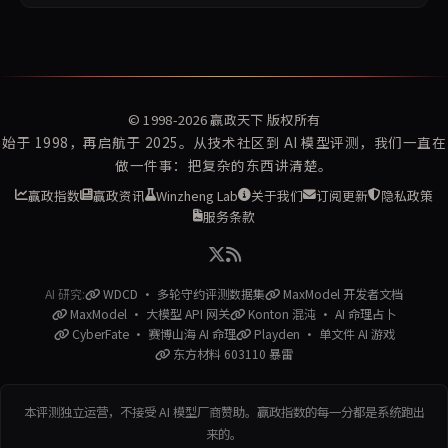
© 1998-2026
赢政天下
版权所有
始于 1998，再启航于 2025。从技术社区到 AI 模型评测，我们一直在
做一件事：把复杂的东西讲清楚。
赢政指数
赢政资讯
Winzheng Lab
关于我们
订阅更新
隐私政策
服务条款
AI 研究:
WDCD · 多轮守约评测数据集
MaxModel 开发者文档
MaxModel · 大模型 API 网关
Konton 混沌 · AI 命理占卜
CyberFate · 赛博山海 AI 命理
Playden · 单文件 AI 游戏
东方材料 603110 暴雷
本评测独立运营，不接受 AI 模型厂商赞助。赢政指数的每一分都是系统跑出
来的。