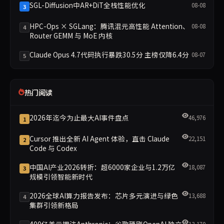
SGL-Diffusion中AR+DiT全栈性能优化
08-08
3
HPC-Ops × SGLang：腾讯混元高性能 Attention、
08-08
4
Router GEMM 与 MoE 内核
Claude Opus 4.7代码执行暴跌30.5分 主榜仅降6.4分
08-07
5
热门阅读
2026年迄今为止最大AI事件盘点
46,976
1
Cursor 推出全新 AI Agent 体验，直击 Claude
22,151
2
Code 与 Codex
中国AI产业2026转折：超6000家企业与1.2万亿
18,087
3
规模引领智能新时代
2026全球AI算力报告发布：芯片多元演进与绿色
13,688
4
集群引领新格局