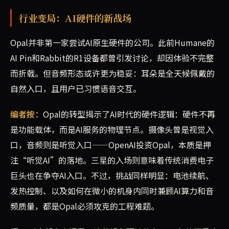
行业变局：AI硬件的新战场
Opal并非第一家尝试AI原生硬件的公司。此前Humane的
AI Pin和Rabbit的R1设备都曾引发讨论，却因体验不完整
而折戟。但音频形态或许更为稳妥：耳朵是全天候佩戴的
自然入口，且用户已习惯语音交互。
编者按：
Opal的转型揭示了AI时代的硬件逻辑：硬件不再
是功能载体，而是AI服务的物理节点。摄像头曾是视觉入
口，音频则是听觉入口——OpenAI投资Opal，本质是押
注“听觉AI”的落地。三星的入场则意味着传统消费电子
巨头也在争夺AI入口。不过，挑战同样明显：电池续航、
发热控制、以及如何在微小的机身内同时兼顾AI算力和音
频质量，都是Opal必须攻克的工程难题。