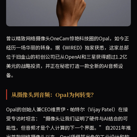
以高端网络摄像头闻名的Opal公司，在获得OpenAI和
曾以精致网络摄像头OneCam惊艳科技圈的Opal，如今正
经历一场华丽的转身。据《WIRED》独家获悉，这家总部
位于旧金山的初创公司已从OpenAI和三星获得超过1.2亿
美元的战略投资，并正在秘密打造一款全新的AI音频设
备。
从摄像头到音频：Opal为何转变？
Opal的创始人兼CEO维贾伊·帕特尔（Vijay Patel）在接
受专访时坦言：“摄像头让我们证明了硬件与AI结合的可
能性，但音频才是个人计算的下一个界面。” 自2021年推
出首款网络摄像头以来，Opal凭借其出色的工业设计和软