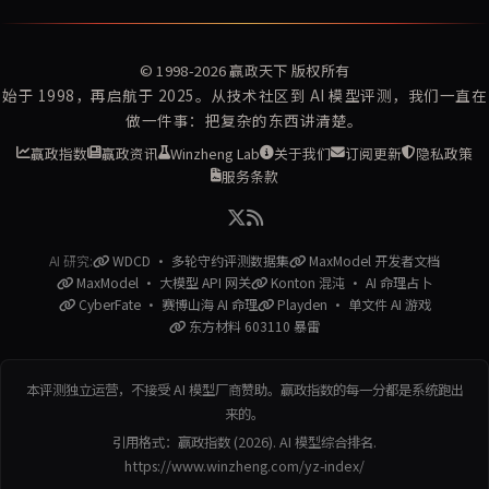
© 1998-2026
赢政天下
版权所有
始于 1998，再启航于 2025。从技术社区到 AI 模型评测，我们一直在
做一件事：把复杂的东西讲清楚。
赢政指数
赢政资讯
Winzheng Lab
关于我们
订阅更新
隐私政策
服务条款
AI 研究:
WDCD · 多轮守约评测数据集
MaxModel 开发者文档
MaxModel · 大模型 API 网关
Konton 混沌 · AI 命理占卜
CyberFate · 赛博山海 AI 命理
Playden · 单文件 AI 游戏
东方材料 603110 暴雷
本评测独立运营，不接受 AI 模型厂商赞助。赢政指数的每一分都是系统跑出
来的。
引用格式：赢政指数 (2026). AI 模型综合排名.
https://www.winzheng.com/yz-index/