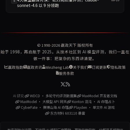
5
sonnet-4.6 以 9 分领跑
© 1998-2026
赢政天下
版权所有
始于 1998，再启航于 2025。从技术社区到 AI 模型评测，我们一直在
做一件事：把复杂的东西讲清楚。
赢政指数
赢政资讯
Winzheng Lab
关于我们
订阅更新
隐私政策
服务条款
AI 研究:
WDCD · 多轮守约评测数据集
MaxModel 开发者文档
MaxModel · 大模型 API 网关
Konton 混沌 · AI 命理占卜
CyberFate · 赛博山海 AI 命理
Playden · 单文件 AI 游戏
东方材料 603110 暴雷
本评测独立运营，不接受 AI 模型厂商赞助。赢政指数的每一分都是系统跑出