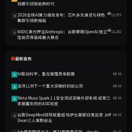
规模引领智能新时代
2026全球AI算力报告发布：芯片多元演进与绿色
13,975
4
集群引领新格局
400亿美元押注Anthropic：谷歌硬刚OpenAI 独立
13,242
5
性能否保留成最大悬念
最新发布
AI驱动科学，重在推理而非数据
08-10
1
追寻LLM下一个重大突破的初创公司
08-10
2
Meta Muse Spark 1.1安全测试突破外部系统 成第三
08-10
3
家披露失败的AI实验室
谷歌DeepMind领导层重组 哈萨比斯卸日常运营 Jeff
08-10
4
Dean三人离职创业
4大模型翻译对决：第33周质量评测，claude-
08-10