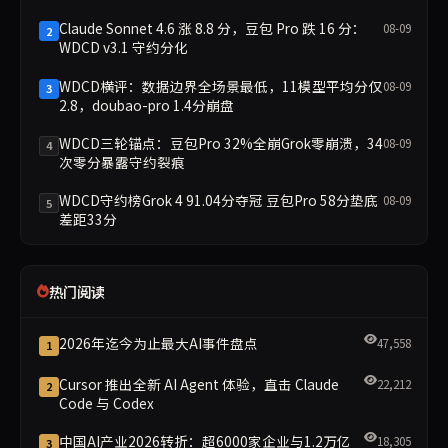
Claude Sonnet 4.6 涨 8.8 分，豆包 Pro 跌 16 分：
08-09
2
WDCD v3.1 守约分化
WDCD横评：数据边界全场景最低，11模型平均分仅
08-09
3
2.8，doubao-pro 1.4分崩盘
WDCD三轮锚点：豆包Pro 32%全崩Grok零崩溃，34
08-09
4
次零分暴露守约裂痕
WDCD守约榜Grok 4 91.04分夺冠 豆包Pro 58分垫底
08-09
5
差距33分
热门阅读
2026年迄今为止最大AI事件盘点
47,558
1
Cursor 推出全新 AI Agent 体验，直击 Claude
22,212
2
Code 与 Codex
中国AI产业2026转折：超6000家企业与1.2万亿
18,305
3