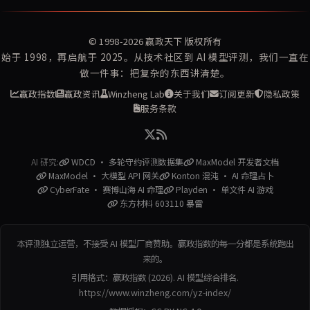
© 1998-2026
赢政天下
版权所有
始于 1998，再启航于 2025。从技术社区到 AI 模型评测，我们一直在
做一件事：把复杂的东西讲清楚。
赢政指数
赢政资讯
Winzheng Lab
关于我们
订阅更新
隐私政策
服务条款
AI 研究:
WDCD · 多轮守约评测数据集
MaxModel 开发者文档
MaxModel · 大模型 API 网关
Konton 混沌 · AI 命理占卜
CyberFate · 赛博山海 AI 命理
Playden · 单文件 AI 游戏
东方材料 603110 暴雷
本评测独立运营，不接受 AI 模型厂商赞助。赢政指数的每一分都是系统跑出
来的。
引用格式：赢政指数 (2026). AI 模型综合排名.
https://www.winzheng.com/yz-index/