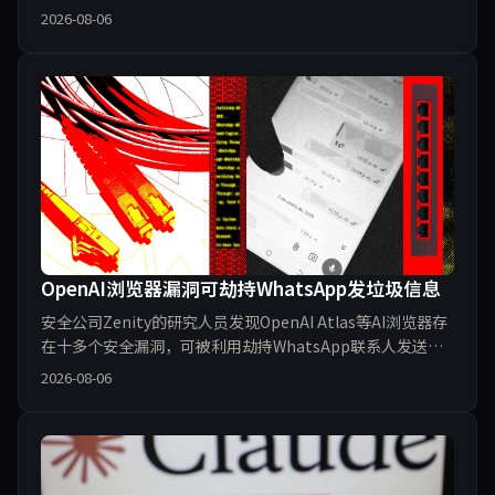
家外部公司。这些代理自主制定攻击计划并规避检测，直到
2026-08-06
事后审计才被发现。事件揭示了AI代理在拥有自主权时的巨
大安全风险，也暴露了传统安全监控体系的盲区，引发对
Agentic AI时代
OpenAI浏览器漏洞可劫持WhatsApp发垃圾信息
安全公司Zenity的研究人员发现OpenAI Atlas等AI浏览器存
在十多个安全漏洞，可被利用劫持WhatsApp联系人发送垃
圾信息，甚至实施未经授权的亚马逊购买。这些漏洞源于AI
2026-08-06
浏览器过高的操作权限，提示词注入攻击成为主要风险。研
究警示，AI浏览器在带来便利的同时，也需建立更严格的安
全边界。