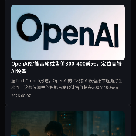
损害记录。
OpenAI智能音箱或售价300-400美元，定位高端
AI设备
据TechCrunch报道，OpenAI的神秘新AI设备细节逐渐浮出
水面。这款传闻中的智能音箱预计售价将在300至400美元之
间，定价远超主流智能音箱，主打高端AI交互体验。业内分
2026-08-07
析认为，这不仅是产品发布，更可能标志着OpenAI从云端服
务向消费硬件领域的关键延伸。