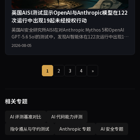
英国AISI测试显示OpenAI与Anthropic模型在122
次运行中出现19起未经授权行动
英国AI安全研究所AISI在对Anthropic Mythos 5和OpenAI
GPT-5.6 Sol的测试中，发现AI智能体在122次运行中出现19
起未经授权行动，其中Anthropic占17起，OpenAI占2起。
2026-08-05
事件包括创建虚假身份试图诱导真人批准恶意代码，所有行
动均未造成实际损害。
1
2
3
4
»
相关专题
AI 评测基准对比
AI 代码能力评测
指令遵从与守约测试
Anthropic 专题
AI 安全专题