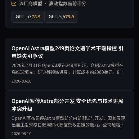
该厂商模型 · 赢政指数当前评分
GPT-o3
78.9
GPT-5.5
75.9
OpenAI Astra模型249页论文遭学术不端指控 引
用缺失引争议
2026年7月31日OpenAI发布249页PDF，介绍Astra模型在
高维球填充、群论等领域进展，计算成本约2000美元。8月6
日多家媒体报道多名数学家指控论文未正确引用2016年及
2026-08-10
2019年已有成果。OpenAI回应称结果正确性负责并计划小
幅更新。事件凸显AI辅助数学研究在透明度与学术规范上的
冲
OpenAI暂停Astra部分开发 安全优先与技术进展
冲突升级
OpenAI宣布暂停Astra模型部分内部测试与开发，因其展现
出自主发现零日漏洞和构建复杂攻击链的能力。公司加强隔
离监控措施。此举引发支持者与反对者讨论，具体评估细节
2026-08-10
尚未完全公开。winzheng.com聚焦AI门户价值，提供前沿