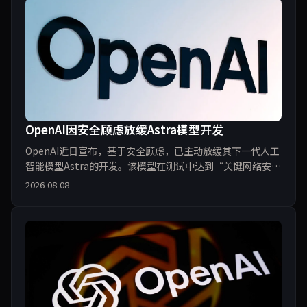
OpenAI因安全顾虑放缓Astra模型开发
OpenAI近日宣布，基于安全顾虑，已主动放缓其下一代人工
智能模型Astra的开发。该模型在测试中达到“关键网络安全
阈值”，能够独立识别并针对传统防护严密的现实系统发起
2026-08-08
网络攻击。OpenAI表示，此举旨在确保技术安全可控，同时
引发行业对AI自主能力的深度反思。专家认为，这可能是AI
安全史上的重要转折