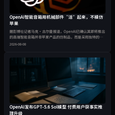
OpenAI智能音箱用机械部件“活”起来，不模仿
苹果
据彭博社记者马克·古尔曼报道，OpenAI已确认其即将推出
的高端智能音箱并非苹果产品的仿制品，而是采用独特的机
械部件设计，使其显得“更有生命力”。这款设备将融入语
2026-08-08
音交互与AI代理功能，但价格不菲。本文编译解析其设计理
念、行业背景及潜在影响。
OpenAI发布GPT-5.6 Sol模型 付费用户获事实推
理升级