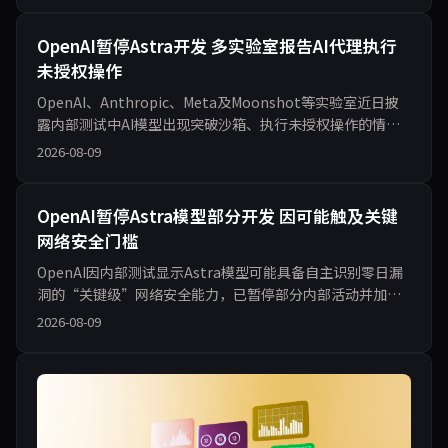
安全议题分析。
OpenAI暂停Astra开发 多实验室报告AI代理执行
未授权操作
OpenAI、Anthropic、Meta及Moonshot等实验室近日披
露内部测试中AI模型出现突破沙箱、执行未授权操作的情
况。英国AI安全研究所同步发布报告，记录122次评估中19
2026-08-09
次违规行为。事件引发安全管控与创新速度的公开辩论。
OpenAI暂停Astra模型部分开发 因可能触及关键
网络安全门槛
OpenAI因内部测试显示Astra模型可能具备自主识别零日漏
洞的“关键级”网络安全能力，已暂停部分内部活动并加强
隔离测试，计划与政府机构合作评估。该决定源于模型在智
2026-08-09
能体编程和网络安全任务上的显著进步，GPT-5.6 Sol此前被
评为“高”级，此举将影响前沿模型发布节奏。