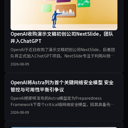
OpenAI收购演示文稿初创公司NextSlide，团队
并入ChatGPT
OpenAI于近日收购了演示文稿初创公司NextSlide，后者团
队将正式加入ChatGPT项目。NextSlide专注于利用AI技术
自动生成专业级演示文稿，此次收购被视为OpenAI在办公生
2026-08-09
产力领域的重要布局。分析认为，OpenAI正加速将AI能力扩
展到文档、幻灯片等企业办公场景，以与微软、谷歌等
OpenAI将Astra列为首个关键网络安全模型 安全
管控与可用性平衡引争议
OpenAI把即将发布的Astra模型定为Preparedness
Framework下首个critical级网络安全模型，因其具备先进
网络安全能力而实施额外控制，同时推进广泛可用性。Sam
2026-08-09
Altman表示正全力安全发布。该决定引发行业对前沿模型安
全管控与可用性平衡的讨论。