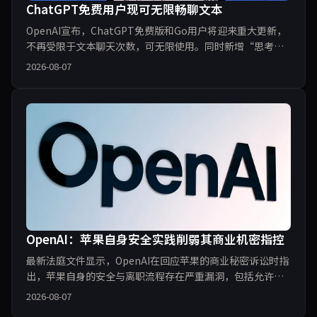
ChatGPT免费用户现可无限畅聊文本
OpenAI宣布，ChatGPT免费版和Go用户将迎来重大更新，
不再受限于文本聊天次数，可无限使用。同时新增“思考”
按钮，针对复杂查询提供深度推理。这一举措不仅降低了AI
2026-08-07
使用门槛，也进一步加剧了与谷歌Gemini、Anthropic
Claude等竞品的对抗。本文编译自TechCrunch，解读此次
OpenAI：苹果自身安全实践削弱其商业机密指控
最新法庭文件显示，OpenAI在回应苹果的商业秘密诉讼时指
出，苹果自身的安全与离职流程存在严重漏洞，包括允许一
位经理在前工程师离职后继续访问其iCloud账户。OpenAI认
2026-08-07
为，苹果未能采取合理保密措施，其主张的商业机密地位存