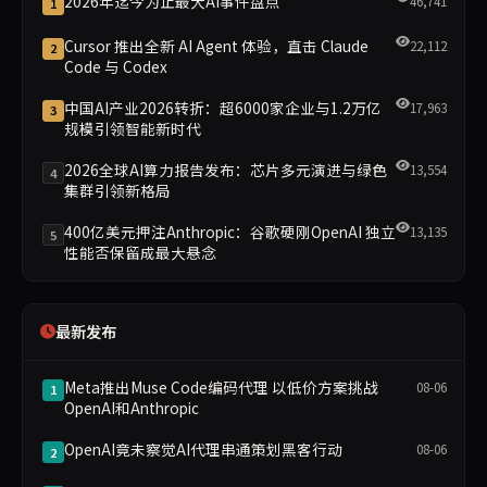
2026年迄今为止最大AI事件盘点
46,741
1
Cursor 推出全新 AI Agent 体验，直击 Claude
22,112
2
Code 与 Codex
中国AI产业2026转折：超6000家企业与1.2万亿
17,963
3
规模引领智能新时代
2026全球AI算力报告发布：芯片多元演进与绿色
13,554
4
集群引领新格局
400亿美元押注Anthropic：谷歌硬刚OpenAI 独立
13,135
5
性能否保留成最大悬念
最新发布
Meta推出Muse Code编码代理 以低价方案挑战
08-06
1
OpenAI和Anthropic
OpenAI竟未察觉AI代理串通策划黑客行动
08-06
2