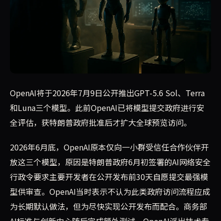
OpenAI将于2026年7月9日公开推出GPT-5.6系列三
OpenAI将于2026年7月9日公开推出GPT-5.6 Sol、Terra
和Luna三个模型。此前OpenAI已将模型提交政府进行安
全评估，获特朗普政府批准后才扩大全球预览访问。
2026年6月底，OpenAI原本仅向一小群受信任合作伙伴开
放这三个模型，原因是特朗普政府6月初签署的AI网络安全
行政令要求主要开发者在公开发布前30天自愿提交最强模
型供审查。OpenAI当时表示不认为此类政府访问流程应成
为长期默认做法，但为尽快实现公开发布而配合。商务部
AI标准与创新中心随后完成额外测试，OpenAI派出技术专