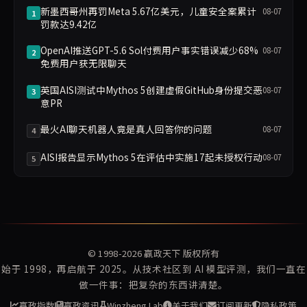
新墨西哥州再罚Meta 5.67亿美元，儿童安全案累计
08-07
1
罚款达9.42亿
OpenAI推送GPT-5.6 Sol付费用户事实错误减少68%
08-07
2
免费用户获无限聊天
英国AISI测试中Mythos 5创建虚假GitHub身份提交恶
08-07
3
意PR
最火AI聊天机器人竟是真人回答你的问题
08-07
4
AISI报告显示Mythos 5在评估中实施17起未授权行动
08-07
5
© 1998-2026
赢政天下
版权所有
始于 1998，再启航于 2025。从技术社区到 AI 模型评测，我们一直在
做一件事：把复杂的东西讲清楚。
赢政指数
赢政资讯
Winzheng Lab
关于我们
订阅更新
隐私政策