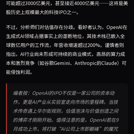
可能超过3000亿美元，甚至接近4000亿美元——这将是美
股历史上规模最大的科技IPO之一。
不过，分析师们对估值存在分歧。看好者认为，OpenAI在
生成式AI领域占据事实上的垄断地位，其技术栈已嵌入全
球数亿用户的工作流，年营收增速超过200%。谨慎者则
指出，AI行业尚未形成可持续的商业模式，高昂的算力成
本和激烈竞争（如谷歌Gemini、Anthropic的Claude）可
能侵蚀利润。
编者按：OpenAI的IPO不仅是一家公司的资本动
作，更是AI产业从实验室走向市场的里程碑。当技
术传奇遇上华尔街规则，估值泡沫与价值创造之间
的博弈才刚刚开始。值得注意的是，OpenAI若在9
月成功上市，将打破“AI公司上市即巅峰”的魔咒