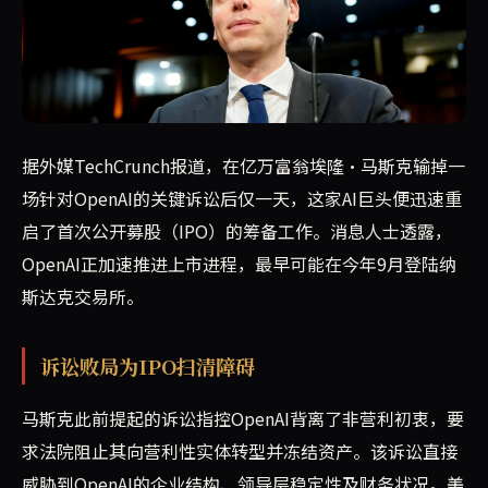
在马斯克输掉威胁OpenAI结构、领导层与财务的诉讼后仅一天
据外媒TechCrunch报道，在亿万富翁埃隆·马斯克输掉一
场针对OpenAI的关键诉讼后仅一天，这家AI巨头便迅速重
启了首次公开募股（IPO）的筹备工作。消息人士透露，
OpenAI正加速推进上市进程，最早可能在今年9月登陆纳
斯达克交易所。
诉讼败局为IPO扫清障碍
马斯克此前提起的诉讼指控OpenAI背离了非营利初衷，要
求法院阻止其向营利性实体转型并冻结资产。该诉讼直接
威胁到OpenAI的企业结构、领导层稳定性及财务状况。美