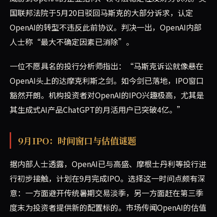
国联邦法院于5月20日驳回马斯克的大部分诉求，认定
OpenAI的转型不违反此前协议。判决一出，OpenAI内部
人士称“最大不确定因素已消除”。
一位不愿具名的投行分析师指出：“马斯克诉讼就像悬在
OpenAI头上的达摩克利斯之剑。如今剑已落地，IPO窗口
豁然开朗。机构投资者对OpenAI的IPO兴趣极高，尤其是
其生成式AI产品ChatGPT的月活用户已突破4亿。”
9月IPO：时间窗口与估值谜题
据内部人士透露，OpenAI已与高盛、摩根士丹利等投行进
行初步接触，计划在9月完成IPO。选择这一时间点颇有深
意：一方面避开传统暑期交易淡季，另一方面赶在第三季
度末为投资者提供新的配置标的。市场传闻OpenAI的估值