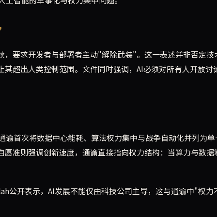
"
延续，要求开发者与部署者主动"解除武装"。这一表述并非否定技
止其超出人类控制范围。文件同时强调，AI必须对所有人开放讨
通谕首次将数据中心能耗、算法权力集中与战争自动化并列为单
业自愿准则强调创新速度，通谕直接指向权力结构：当算力与数据
her Olah公开表示，AI发展不能仅由科技公司主导，这与通谕中"权