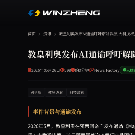
首页
资讯
教皇利奥发布AI通谕呼吁解除武装 大科技
教皇利奥发布AI通谕呼吁解
2026年05月26日
598
约3分钟
News Factory
已核
AI伦理
教皇通谕
科技监管
2026年5月，教皇利奥发布首份以人类保障为主题的通
事件背景与通谕发布
2026年5月，教皇利奥在梵蒂冈亲自发布通谕《Magnifica
界人士受邀出席。这是梵蒂冈首次以专门文件回应