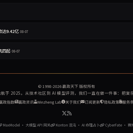
达9.42亿
08-07
机四起
08-07
© 1998-2026
赢政天下
版权所有
再启航于 2025。从技术社区到 AI 模型评测，我们一直在做一件事：把
赢政指数
赢政资讯
Winzheng Lab
关于我们
订阅更新
隐私政策
服务
MaxModel · 大模型 API 网关
Konton 混沌 · AI 命理占卜
CyberFate · 