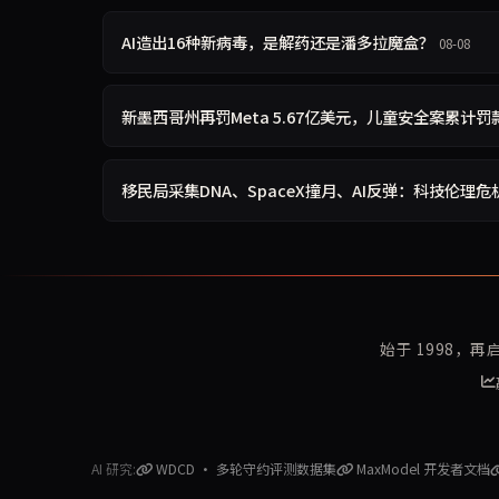
AI造出16种新病毒，是解药还是潘多拉魔盒？
08-08
新墨西哥州再罚Meta 5.67亿美元，儿童安全案累计罚款
移民局采集DNA、SpaceX撞月、AI反弹：科技伦理危
始于 1998，
AI 研究:
WDCD · 多轮守约评测数据集
MaxModel 开发者文档