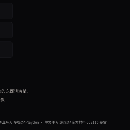
复杂的东西讲清楚。
条款
赛博山海 AI 命理
Playden · 单文件 AI 游戏
东方材料 603110 暴雷