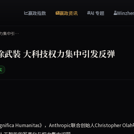
赢政指数
赢政资讯
AI 专题
Winzhe
权力集中引…
除武装 大科技权力集中引发反弹
实
谕《Magnifica Humanitas》，明确要求AI"解除武
 Humanitas》，Anthropic联合创始人Christopher Ola
人工智能的军事化与权力集中问题。