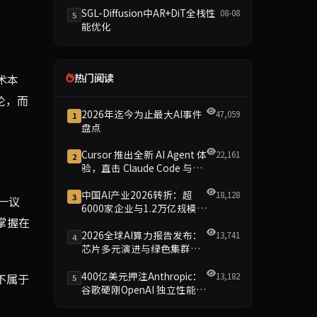
SGL-Diffusion中AR+DiT全栈性
08-08
5
能优化
热门阅读
术本
论，而
2026年迄今为止最大AI事件
47,059
1
盘点
Cursor 推出全新 AI Agent 体
22,161
2
验，直击 Claude Code 与
Codex
中国AI产业2026转折：超
18,128
3
一议
6000家企业与1.2万亿规模引
掌握在
领智能新时代
2026全球AI算力报告发布：
13,741
4
芯片多元演进与绿色集群引
领新格局
400亿美元押注Anthropic：
13,182
力不属于
5
谷歌硬刚OpenAI 独立性能否
保留成最大悬念