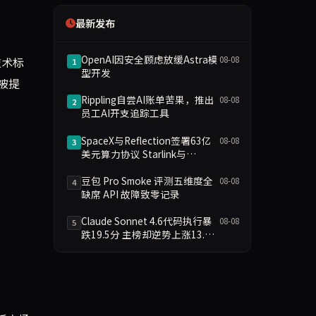
最新发布
OpenAI因安全顾虑放缓Astra模
技术标
08-08
1
型开发
被提
Rippling自尝AI账单苦果，推出
08-08
2
员工AI开支追踪工具
SpaceX与Reflection签署63亿
08-08
3
美元算力协议 Starlink与
Starship参与AI基础设施
豆包 Pro Smoke 评测五维度全
08-08
4
缺席 API 故障致零记录
Claude Sonnet 4.6代码执行暴
08-08
5
跌19.5分 主榜却逆势上涨13.8
分