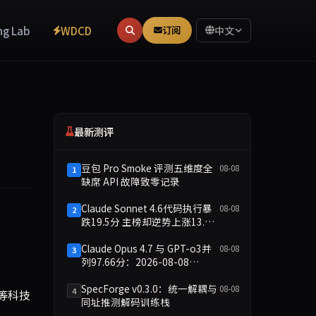
ng Lab
WDCD
订阅
中文
最新测评
豆包 Pro Smoke 评测五维度全
08-08
1
缺席 API 故障致零记录
Claude Sonnet 4.6代码执行暴
08-08
2
跌19.5分 主榜却逆势上涨13.8
装"，禁止战争应用，并批评数据与算力集中在少数科技企业手中。通谕同
分
Claude Opus 4.7 与 GPT-o3并
08-08
3
列97.66分：2026-08-08
Smoke快测数据简报
SpecForge v0.3.0：统一解耦与
08-08
4
h等科技
同址推测解码训练栈