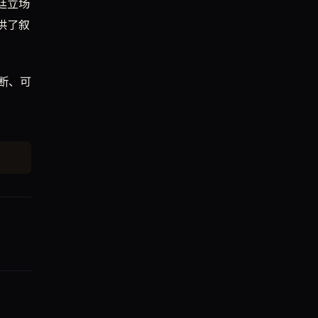
廷立场
供了叙
断、可