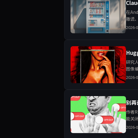
Cl
在An
撒谎
资本
2026-0
Hu
研究人
图像
治理方
2026-0
别再
作者R
能关
加入
2026-0