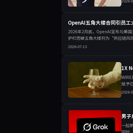
2026-0
OpenAI五角大楼合同引员工
2026年2月底，OpenAI宣布与
护栏而被五角大楼列为“供应链风险”
自主武器系统，引
2026-07-13
1X
WIR
赋予
和行
2026-0
男子
一起新
同时，