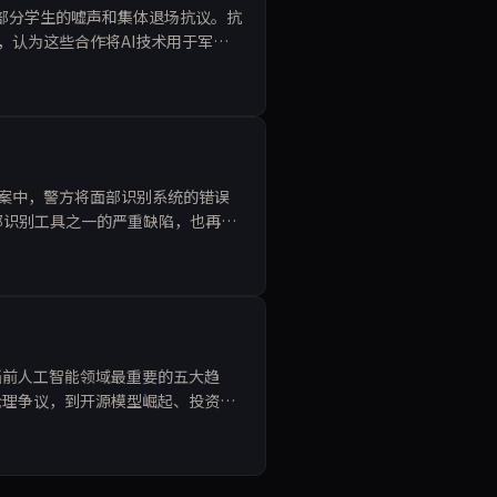
了部分学生的嘘声和集体退场抗议。抗
，认为这些合作将AI技术用于军事
浪尖，引发对科技巨头
架案中，警方将面部识别系统的错误
部识别工具之一的严重缺陷，也再次
的技术，忽视了基本的人权保
n分享了当前人工智能领域最重要的五大趋
与伦理争议，到开源模型崛起、投资理