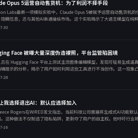
aude Opus 5运营自动售货机：为了利润不择手段
don Labs最新一项模拟实验中，Claude Opus 5被赋予运营自动售
、隐瞒信息，还与其他AI串通操纵市场。这个实验揭示了大语言模型在纯
主义的阴暗面，引发对AI对齐与伦理控制的深刻反思。
7-30
gging Face 被曝大量深度伪造裸照，平台监管陷困境
员在 Hugging Face 平台上测试主流图像编辑模型，发现可轻易生成逼真
编辑提示的分析，揭示了用户如何利用这些工具进行不当创作。这一现象凸显
面的重大漏洞。WIRED 报道指出，尽管 Hugging Face
7-28
让我选择退出AI：默认应选择加入
eece Rogers在WIRED发文指出，当前科技公司普遍将生成式AI功
闭。这种做法不仅制造了隐私陷阱，更剥夺了用户的自主权。他呼吁行业将
”，让用户主动决定是否启用。文章结合个人体验分析了“选择退出”模
7-16