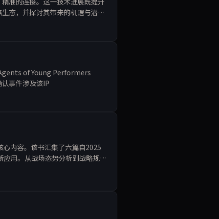
、精准的连接。这一技术进展既提升
络生态，并探讨其带来的机遇与潜在
of Young Performers
确认事件涉及该IP
》的核心内容。该书汇集了六篇自2025
最新应用。从战场态势分析到战略规划