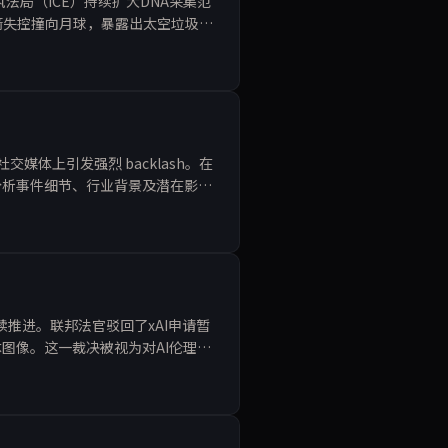
执法局（ICE）持续扩大DNA采集范
火箭失控撞向月球，暴露出太空垃圾治
本驱
媒体上引发强烈 backlash。在
分析事件细节、行业背景及潜在影
续推进。联邦法官驳回了xAI申请暂
图像。这一裁决被视为对AI伦理监