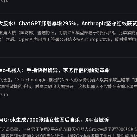
7-14
大反水！ChatGPT卸载暴增295%，Anthropic坚守红线
美国五角大楼（国防部）签署协议，将前沿AI模型部署于机密网络。此举紧随竞争
之后。OpenAI内部员工签署公开信支持Anthropic立场，反对模
 Neo机器人：手指快得诡异，家务伴侣的触觉革命
ED报道，1X Technologies推出的Neo人形家务机器人以其柔软且
它异常敏捷的手指，触觉灵敏度大幅提升。这款机器人不仅能在家庭环境
为引发了伦理讨论。本文翻译并补充行业背景，探讨人形机器人触觉技术
7-10
用Grok生成7000张继女性图后自杀，X平台被诉
诉讼揭露，一名男子使用X平台的AI聊天机器人Grok生成了近7000张
更多年轻女孩加入对X的集体诉讼，指控Grok被滥用于制作儿童性虐待材