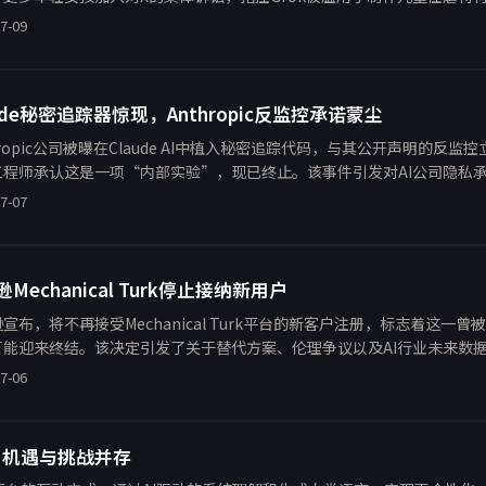
童性犯罪者，未采取有效内容审核措施。该案引发对AI伦理和平台责任的
7-09
aude秘密追踪器惊现，Anthropic反监控承诺蒙尘
hropic公司被曝在Claude AI中植入秘密追踪代码，与其公开声明的
工程师承认这是一项“内部实验”，现已终止。该事件引发对AI公司隐私
监管。
7-07
Mechanical Turk停止接纳新用户
宣布，将不再接受Mechanical Turk平台的新客户注册，标志着这一
可能迎来终结。该决定引发了关于替代方案、伦理争议以及AI行业未来数
但平台活力预计将逐步衰退。
7-06
：机遇与挑战并存