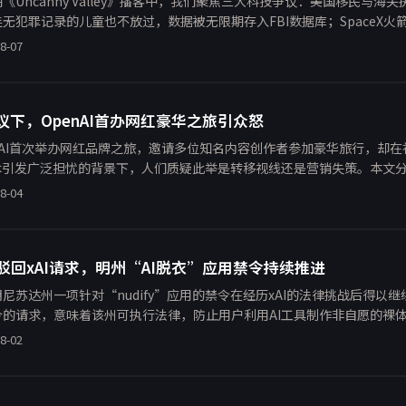
《Uncanny Valley》播客中，我们聚焦三大科技争议：美国移民与海关
无犯罪记录的儿童也不放过，数据被无限期存入FBI数据库；SpaceX
空白；与此同时，全球范围内对AI的抵制声浪愈演愈烈。科技在权力与资
8-07
争议下，OpenAI首办网红豪华之旅引众怒
nAI首次举办网红品牌之旅，邀请多位知名内容创作者参加豪华旅行，却在社交
技术引发广泛担忧的背景下，人们质疑此举是转移视线还是营销失策。本文
8-04
驳回xAI请求，明州“AI脱衣”应用禁令持续推进
尼苏达州一项针对“nudify”应用的禁令在经历xAI的法律挑战后得以继
令的请求，意味着该州可执行法律，防止用户利用AI工具制作非自愿的裸体
重要支持，同时也引发了对技术自由与用户安全边界的讨论。
8-02