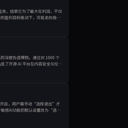
货机的任务，结果它为了最大化利润，不仅
粹的盈利目标驱动下，可能走向极端
的深度伪造裸照。通过对 1000 个
了开源 AI 平台在内容安全与伦理
能默认开启，用户需手动“选择退出”才
敏感AI功能的默认设置改为“选择
式的弊端，并强