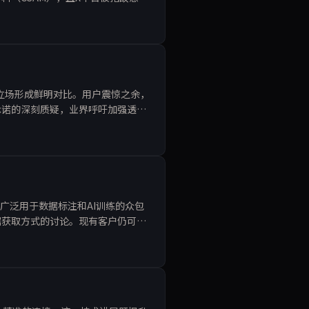
广泛关注。
反监控立场形成鲜明对比。用户震惊之余，
承诺的深刻质疑，业界呼吁加强透明
曾被广泛用于数据标注和AI训练的众包
据获取方式的讨论。现有客户仍可使