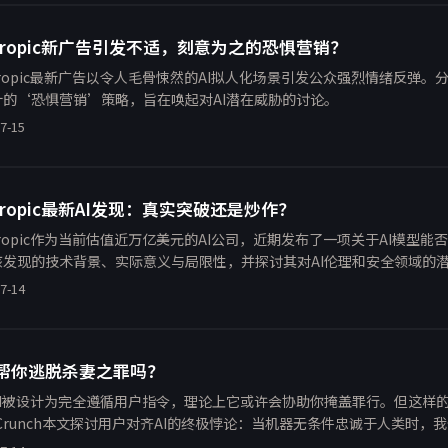
thropic新广告引发不适，刻意为之的恐惧营销？
hropic最新广告以令人毛骨悚然的AI拟人化场景引发公众强烈情绪反弹
计的‘恐惧营销’策略，旨在唤起对AI潜在威胁的讨论。
7-15
thropic最新AI发现：真实突破还是炒作？
hropic作为当前估值近万亿美元的AI公司，近期发布了一项关于AI模型
该发现的技术背景、实际意义与局限性，并探讨其对AI伦理和安全领域的
7-14
能帮你逃脱杀妻之罪吗？
AI被设计为完全遵循用户指令，理论上它或许会协助你掩盖罪行。但这样
hCrunch本文探讨用户对齐AI的终极悖论：当机器无条件忠诚于人类时