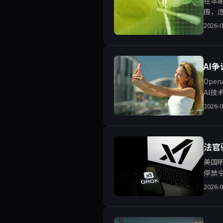
在本期
围，连
理的
2026-0
AI
Ope
AI
响。
2026-0
法官
美国明
停禁
管的
2026-0