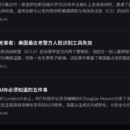
CEO桑达尔·皮查伊在斯坦福大学2026年毕业典礼上发表演讲时，遭遇
高举标语，谴责谷歌与以色列政府和美国移民与海关执法局（ICE）的合同
和移民执法，违背了科技伦理。事件再次将AI在国防领域的应用推上风口
6-16
无辜者：美国最古老警方人脸识别工具失效
公民自由联盟（ACLU）起诉佛罗里达州两个警察局，指控在一起儿童绑
视为确凿证据，导致一名无辜男子被捕。这起事件暴露了美国最古老的面
了对执法中AI技术可靠性的广泛质疑。ACLU指出，警方过度依赖不成熟
6-11
AI你必须知道的五件事
SW London大会上，MIT科技评论资深编辑Will Douglas Heave
些主题源自该媒体发布的AI10榜单，涵盖从生成式AI成熟化、AI安全
归以及AI对工作模式的重塑。文章深入剖析了每个趋势背后的技术
6-09