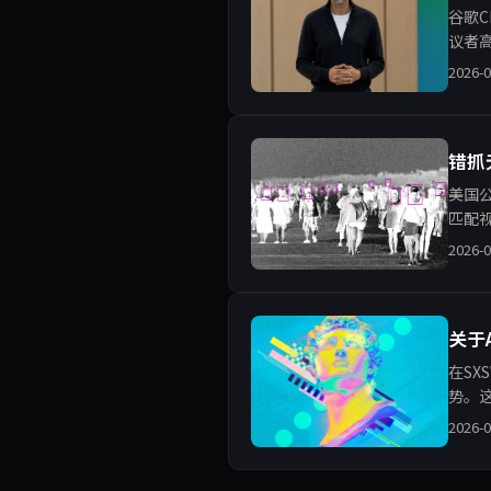
谷歌
议者
监控
2026-0
错抓
美国
匹配
引发
2026-0
关于
在SX
势。这
性回
2026-0