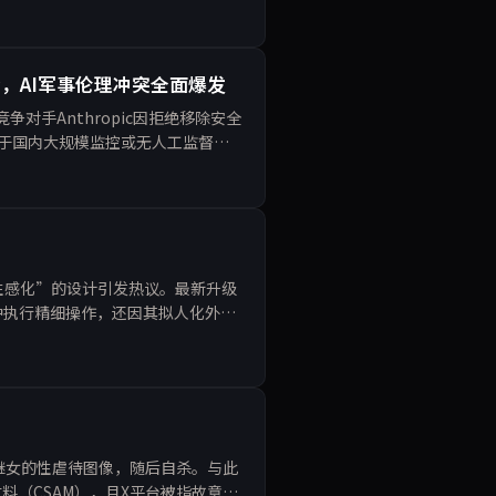
获赞，AI军事伦理冲突全面爆发
对手Anthropic因拒绝移除安全
型用于国内大规模监控或无人工监督的
略带“性感化”的设计引发热议。最新升级
中执行精细操作，还因其拟人化外观
的突破与争议
其继女的性虐待图像，随后自杀。与此
料（CSAM），且X平台被指故意包