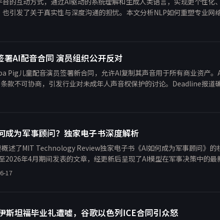
平台的互动方式，通过AI驱动的系统理解和生成人类语言，实现更个性化
，也引发了关于真实性与深度沟通的担忧。本文分析NLP如何重塑专业网
g童星签署AI配音合同 演员组织公开反对
ppa Pig儿童配音演员签署新合同，允许AI复制其声音用于所有商业资产。Agents 
出合同条款不可协商，引发行业对未成年人声音权保护的讨论。Deadline报道
如何成为军事顾问？独家电子书深度解析
概述了MIT Technology Review独家电子书《AI如何成为军事顾问
月至2026年4月期间发表的文章，经更新后呈现了AI模型在军事决策中的
，AI正逐步从辅助工具演变为关键的参谋角色。文章探讨了军事AI的
6-17
伊斯坦福毕业礼遭嘘，谷歌以色列ICE合同引众怒