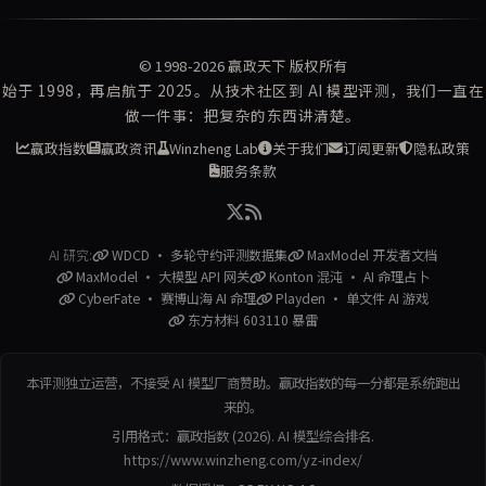
© 1998-2026
赢政天下
版权所有
始于 1998，再启航于 2025。从技术社区到 AI 模型评测，我们一直在
做一件事：把复杂的东西讲清楚。
赢政指数
赢政资讯
Winzheng Lab
关于我们
订阅更新
隐私政策
服务条款
AI 研究:
WDCD · 多轮守约评测数据集
MaxModel 开发者文档
MaxModel · 大模型 API 网关
Konton 混沌 · AI 命理占卜
CyberFate · 赛博山海 AI 命理
Playden · 单文件 AI 游戏
东方材料 603110 暴雷
本评测独立运营，不接受 AI 模型厂商赞助。赢政指数的每一分都是系统跑出
来的。
引用格式：赢政指数 (2026). AI 模型综合排名.
https://www.winzheng.com/yz-index/