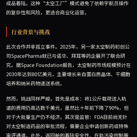
成品着陆。这种“太空工厂”模式避免了依赖宇航员操作
的复杂性和风险，更适合商业化运营。
行业背景与挑战
此次合作并非孤立事件。2025年，另一家太空制药初创公
司SpacePharma就已与诺华、拜耳等药企展开了联合研
究。据Space Foundation报告，太空制药市场规模预计在
2030年达到80亿美元，主要增长来自蛋白质晶体、干细胞
培养和纳米药物递送系统。
然而，挑战同样严峻。首先是成本：将1公斤载荷送入轨
道的费用仍高达数千美元，虽然比十年前下降了90%，但
对于大批量生产仍不经济。其次是监管：FDA目前尚无针
对太空制造药品的审批流程，需要企业申请创新药或特殊
审评通道。此外，返回舱的着陆安全性、在轨污染控制等