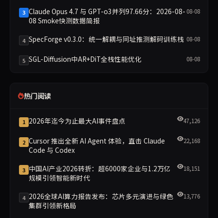
Claude Opus 4.7 与 GPT-o3并列97.66分：2026-08-
08-08
3
08 Smoke快测数据简报
SpecForge v0.3.0：统一解耦与同址推测解码训练栈
08-08
4
SGL-Diffusion中AR+DiT全栈性能优化
08-08
5
热门阅读
2026年迄今为止最大AI事件盘点
47,126
1
Cursor 推出全新 AI Agent 体验，直击 Claude
22,168
2
Code 与 Codex
中国AI产业2026转折：超6000家企业与1.2万亿
18,151
3
规模引领智能新时代
2026全球AI算力报告发布：芯片多元演进与绿色
13,776
4
集群引领新格局