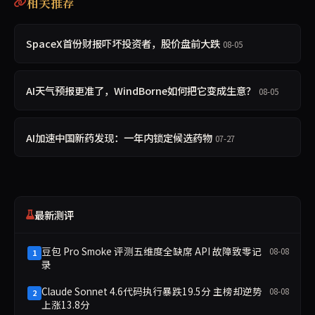
相关推荐
SpaceX首份财报吓坏投资者，股价盘前大跌
08-05
AI天气预报更准了，WindBorne如何把它变成生意？
08-05
AI加速中国新药发现：一年内锁定候选药物
07-27
最新测评
豆包 Pro Smoke 评测五维度全缺席 API 故障致零记
08-08
1
录
Claude Sonnet 4.6代码执行暴跌19.5分 主榜却逆势
08-08
2
上涨13.8分