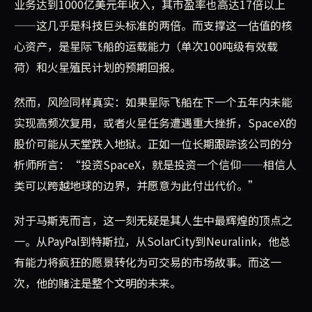
业务达到1000亿美元年收入，其市盈率也高达17倍以上
——这几乎是科技巨头标准的两倍。而支撑这一估值的核
心资产，是星际飞船的运载能力（单次100吨级有效载
荷）和火星殖民计划的预期回报。
然而，风险同样真实：如果星际飞船在下一个五年内未能
实现高频次复用，或者火星任务遭遇重大挫折，SpaceX的
股价可能从天堂跌入地狱。正如一位长期跟踪该公司的分
析师所言：“投资SpaceX，就是投资一个信仰——相信人
类可以跨越地球的边界，并愿意为此付出代价。”
对于马斯克而言，这一刻无疑是其人生中最辉煌的顶点之
一。从PayPal到特斯拉，从SolarCity到Neuralink，他总
有能力将疯狂的愿景转化为可交易的市场故事。而这一
次，他的赌注是整个文明的未来。