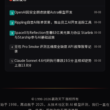
OpenAI因安全顾虑放缓Astra模型开发
08-08
1
Rippling自尝AI账单苦果，推出员工AI开支追踪工具
08-08
2
SpaceX与Reflection签署63亿美元算力协议 Starlink
08-08
3
与Starship参与AI基础设施
豆包 Pro Smoke 评测五维度全缺席 API 故障致零记
08-08
4
录
Claude Sonnet 4.6代码执行暴跌19.5分 主榜却逆势
08-08
5
上涨13.8分
© 1998-2026
赢政天下
版权所有
始于 1998，再启航于 2025。从技术社区到 AI 模型评测，我们一直在