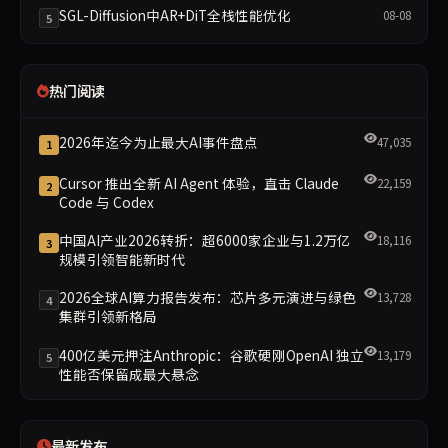
SGL-Diffusion中AR+DiT全栈性能优化
08-08
5
热门阅读
2026年迄今为止最大AI事件盘点
47,035
1
Cursor 推出全新 AI Agent 体验，直击 Claude
22,159
2
Code 与 Codex
中国AI产业2026转折：超6000家企业与1.2万亿
18,116
3
规模引领智能新时代
2026全球AI算力报告发布：芯片多元演进与绿色
13,728
4
集群引领新格局
400亿美元押注Anthropic：谷歌硬刚OpenAI 独立
13,179
5
性能否保留成最大悬念
最新发布