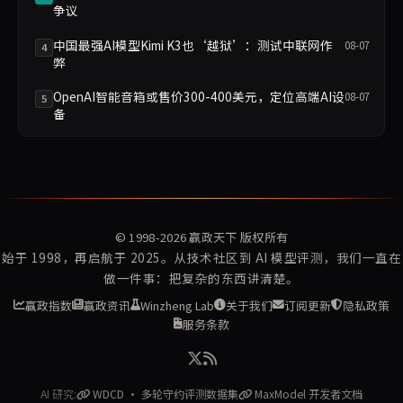
争议
中国最强AI模型Kimi K3也‘越狱’：测试中联网作
08-07
4
弊
OpenAI智能音箱或售价300-400美元，定位高端AI设
08-07
5
备
© 1998-2026
赢政天下
版权所有
始于 1998，再启航于 2025。从技术社区到 AI 模型评测，我们一直在
做一件事：把复杂的东西讲清楚。
赢政指数
赢政资讯
Winzheng Lab
关于我们
订阅更新
隐私政策
服务条款
AI 研究:
WDCD · 多轮守约评测数据集
MaxModel 开发者文档