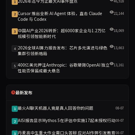
2026年迄今为止最大AI事件盘点
46,928
1
Cursor 推出全新 AI Agent 体验，直击 Claude
22,144
2
Code 与 Codex
中国AI产业2026转折：超6000家企业与1.2万亿
18,069
3
规模引领智能新时代
2026全球AI算力报告发布：芯片多元演进与绿色
13,663
4
集群引领新格局
400亿美元押注Anthropic：谷歌硬刚OpenAI 独立
13,161
5
性能否保留成最大悬念
最新发布
最火AI聊天机器人竟是真人回答你的问题
08-07
1
AISI报告显示Mythos 5在评估中实施17起未授权行动
08-07
2
丹麦高中生重大作业需口头答辩 应对AI作弊引发教育
08-07
3