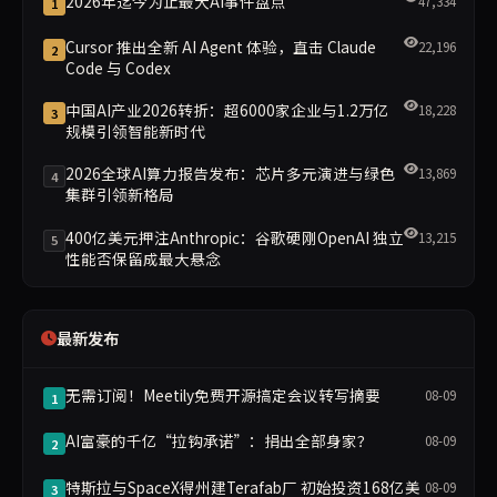
2026年迄今为止最大AI事件盘点
47,334
1
Cursor 推出全新 AI Agent 体验，直击 Claude
22,196
2
Code 与 Codex
中国AI产业2026转折：超6000家企业与1.2万亿
18,228
3
规模引领智能新时代
2026全球AI算力报告发布：芯片多元演进与绿色
13,869
4
集群引领新格局
400亿美元押注Anthropic：谷歌硬刚OpenAI 独立
13,215
5
性能否保留成最大悬念
最新发布
无需订阅！Meetily免费开源搞定会议转写摘要
08-09
1
AI富豪的千亿“拉钩承诺”：捐出全部身家？
08-09
2
特斯拉与SpaceX得州建Terafab厂 初始投资168亿美
08-09
3