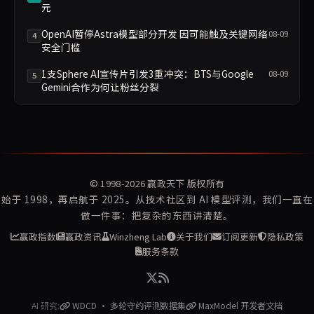
元
OpenAI暂停Astra模型部分开发 因可能触及关键网络
08-09
4
安全门槛
1支Sphere AI宣传片引发3重冲突：BTS与Google
08-09
5
Gemini合作为何让粉丝分裂
© 1998-2026
赢政天下
版权所有
始于 1998，再启航于 2025。从技术社区到 AI 模型评测，我们一直在
做一件事：把复杂的东西讲清楚。
赢政指数
赢政资讯
Winzheng Lab
关于我们
订阅更新
隐私政策
服务条款
AI 研究:
WDCD · 多轮守约评测数据集
MaxModel 开发者文档