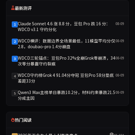
最新测评
Claude Sonnet 4.6 涨 8.8 分，豆包 Pro 跌 16 分：
08-09
1
WDCD v3.1 守约分化
WDCD横评：数据边界全场景最低，11模型平均分仅
08-09
2
2.8，doubao-pro 1.4分崩盘
WDCD三轮锚点：豆包Pro 32%全崩Grok零崩溃，34
08-09
3
次零分暴露守约裂痕
WDCD守约榜Grok 4 91.04分夺冠 豆包Pro 58分垫底
08-09
4
差距33分
Qwen3 Max主榜单日暴跌10.2分，材料约束暴跌21.5
08-09
5
分成主因
热门阅读