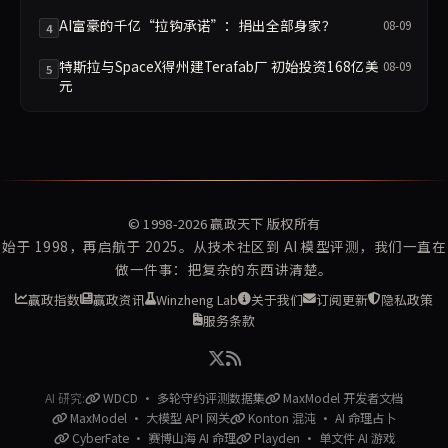
AI富豪的千亿“拉钩承诺”：捐出全部身家？
08-09
4
特斯拉与SpaceX得州建Terafab厂 初始投资168亿美
08-09
5
元
© 1998-2026
赢政天下
版权所有
始于 1998，再启航于 2025。从技术社区到 AI 模型评测，我们一直在
做一件事：把复杂的东西讲清楚。
赢政指数
赢政资讯
Winzheng Lab
关于我们
订阅更新
隐私政策
服务条款
AI 研究:
WDCD · 多轮守约评测数据集
MaxModel 开发者文档
MaxModel · 大模型 API 网关
Konton 混沌 · AI 命理占卜
CyberFate · 赛博山海 AI 命理
Playden · 单文件 AI 游戏