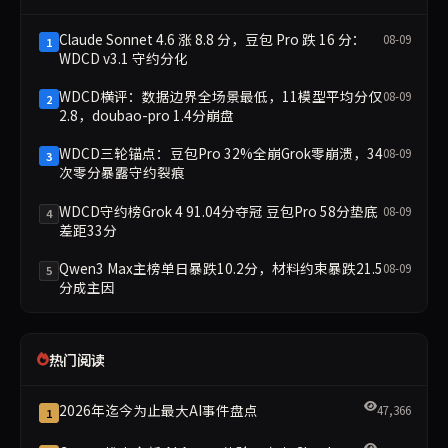
Claude Sonnet 4.6 涨 8.8 分，豆包 Pro 跌 16 分：
08-09
1
WDCD v3.1 守约分化
WDCD横评：数据边界全场景最低，11模型平均分仅
08-09
2
2.8，doubao-pro 1.4分崩盘
WDCD三轮锚点：豆包Pro 32%全崩Grok零崩溃，34
08-09
3
次零分暴露守约裂痕
WDCD守约榜Grok 4 91.04分夺冠 豆包Pro 58分垫底
08-09
4
差距33分
Qwen3 Max主榜单日暴跌10.2分，材料约束暴跌21.5
08-09
5
分成主因
热门阅读
2026年迄今为止最大AI事件盘点
47,366
1