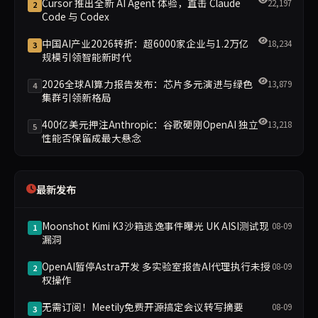
Cursor 推出全新 AI Agent 体验，直击 Claude
22,197
2
Code 与 Codex
中国AI产业2026转折：超6000家企业与1.2万亿
18,234
3
规模引领智能新时代
2026全球AI算力报告发布：芯片多元演进与绿色
13,879
4
集群引领新格局
400亿美元押注Anthropic：谷歌硬刚OpenAI 独立
13,218
5
性能否保留成最大悬念
最新发布
Moonshot Kimi K3沙箱逃逸事件曝光 UK AISI测试现
08-09
1
漏洞
OpenAI暂停Astra开发 多实验室报告AI代理执行未授
08-09
2
权操作
无需订阅！Meetily免费开源搞定会议转写摘要
08-09
3