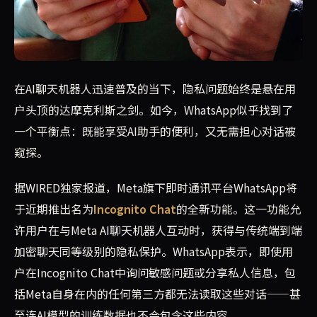
WhatsApp宣布推出Incognito Chat功能，允许
在AI聊天机器人迅速普及的当下，隐私问题始终是悬在用
户头顶的达摩克利斯之剑。如今，WhatsApp似乎找到了
一个平衡点：既能享受AI助手的便利，又无需担心对话被
窥探。
据WIRED独家报道，Meta旗下即时通讯平台WhatsApp将
于近期推出名为
Incognito Chat
的全新功能。这一功能允
许用户在与Meta AI聊天机器人互动时，获得与传统端到端
加密聊天同等级别的隐私保护。WhatsApp表示，即使用
户在Incognito Chat中询问敏感问题或分享私人信息，包
括Meta自身在内的任何第三方都无法读取这些对话——甚
至连AI模型的训练数据也不会包含这些内容。