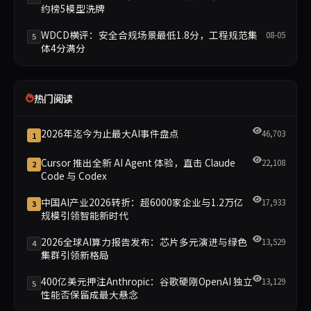
约榜5模型洗牌
WDCD横评：安全合规场景最低1.8分，工程规范集
08-05
5
体4分满分
热门阅读
2026年迄今为止最大AI事件盘点
46,703
1
Cursor 推出全新 AI Agent 体验，直击 Claude
22,108
2
Code 与 Codex
中国AI产业2026转折：超6000家企业与1.2万亿
17,933
3
规模引领智能新时代
2026全球AI算力报告发布：芯片多元演进与绿色
13,529
4
集群引领新格局
400亿美元押注Anthropic：谷歌硬刚OpenAI 独立
13,129
5
性能否保留成最大悬念