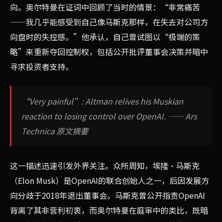
向。奥尔特曼在证词中回顾了当时的情景：“非常痛苦
——我几乎能感受到自己像马斯克那样，在失去对公司方
向盘时的失控感。”他承认，自己曾试图以“极端的策
略”来重新夺回控制权，包括公开批评董事会决策并暗中
寻求投资者支持。
“Very painful”: Altman relives his Muskian
reaction to losing control over OpenAI. —— Ars
Technica 原文摘要
这一描述迅速引发外界关注。众所周知，埃隆·马斯克
（Elon Musk）是OpenAI的联合创始人之一，后因发展方
向分歧于2018年退出董事会。马斯克曾公开指责OpenAI
背离了其非营利初衷，而奥尔特曼在庭审中的类比，既暗