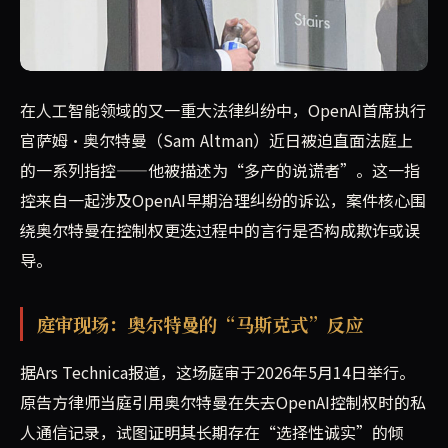
在OpenAI一场备受关注的庭审中，CEO Sam Alt
在人工智能领域的又一重大法律纠纷中，OpenAI首席执行
官萨姆·奥尔特曼（Sam Altman）近日被迫直面法庭上
的一系列指控——他被描述为“多产的说谎者”。这一指
控来自一起涉及OpenAI早期治理纠纷的诉讼，案件核心围
绕奥尔特曼在控制权更迭过程中的言行是否构成欺诈或误
导。
庭审现场：奥尔特曼的“马斯克式”反应
据Ars Technica报道，这场庭审于2026年5月14日举行。
原告方律师当庭引用奥尔特曼在失去OpenAI控制权时的私
人通信记录，试图证明其长期存在“选择性诚实”的倾