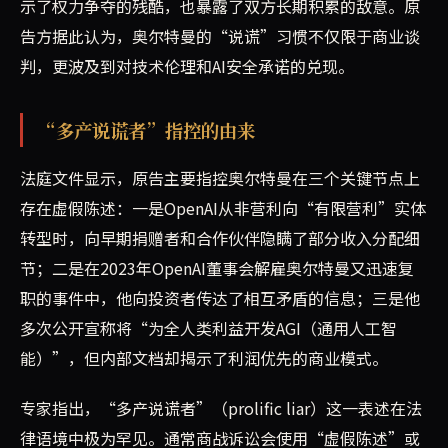
示了权力争夺的残酷，也暴露了双方长期积累的敌意。原
告方据此认为，奥尔特曼的“说谎”习惯不仅限于商业谈
判，更波及到对技术伦理和AI安全承诺的兑现。
“多产说谎者”指控的由来
法庭文件显示，原告主要指控奥尔特曼在三个关键节点上
存在虚假陈述：一是OpenAI从非营利向“有限营利”实体
转型时，向早期捐赠者和合作伙伴隐瞒了部分收入分配细
节；二是在2023年OpenAI董事会解雇奥尔特曼又迅速复
职的事件中，他向投资者传达了相互矛盾的信息；三是他
多次公开宣称将“为全人类利益开发AGI（通用人工智
能）”，但内部文档却揭示了利润优先的商业模式。
专家指出，“多产说谎者”（prolific liar）这一表述在法
律语境中极为罕见。通常商战诉讼会使用“虚假陈述”或