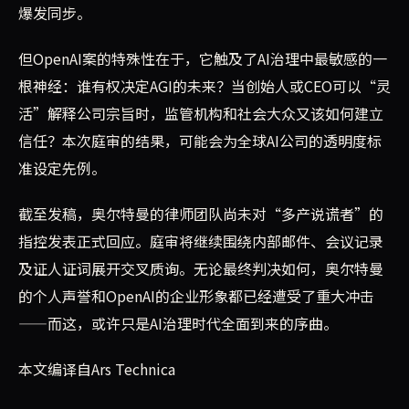
爆发同步。
但OpenAI案的特殊性在于，它触及了AI治理中最敏感的一
根神经：谁有权决定AGI的未来？当创始人或CEO可以“灵
活”解释公司宗旨时，监管机构和社会大众又该如何建立
信任？本次庭审的结果，可能会为全球AI公司的透明度标
准设定先例。
截至发稿，奥尔特曼的律师团队尚未对“多产说谎者”的
指控发表正式回应。庭审将继续围绕内部邮件、会议记录
及证人证词展开交叉质询。无论最终判决如何，奥尔特曼
的个人声誉和OpenAI的企业形象都已经遭受了重大冲击
——而这，或许只是AI治理时代全面到来的序曲。
本文编译自Ars Technica