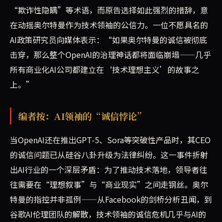
“欺诈性隐瞒”等术语，而原告选择如此强烈的措辞，意
在动摇奥尔特曼作为技术领袖的公信力。一位不愿具名的
AI政策研究员向媒体表示：“如果奥尔特曼的诚信被彻底
击穿，那么整个OpenAI的治理神话都将面临崩塌——几乎
所有商业化AI公司都建立在‘技术理想主义’的故事之
上。”
编者按：AI领袖的“诚信悖论”
当OpenAI还在推出GPT-5、Sora等突破性产品时，其CEO
的诚信问题已从硅谷八卦升级为法律纠纷。这一事件折射
出AI行业的一个深层矛盾：为了推动技术落地，领导者往
往需要在“理想叙事”与“商业现实”之间走钢丝。奥尔
特曼的指控并非孤例——从Facebook的剑桥分析丑闻，到
谷歌AI伦理团队的解散，技术领袖的诚信危机几乎与AI的