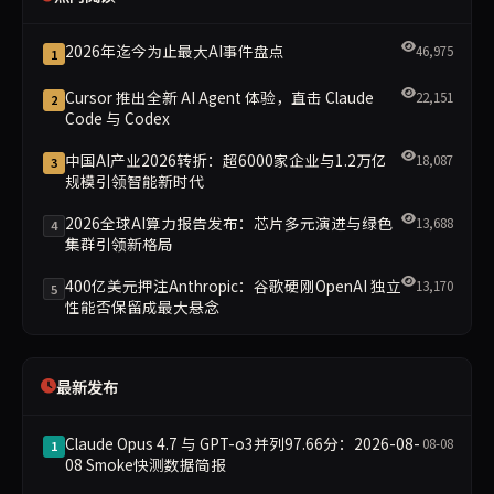
2026年迄今为止最大AI事件盘点
46,975
1
Cursor 推出全新 AI Agent 体验，直击 Claude
22,151
2
Code 与 Codex
中国AI产业2026转折：超6000家企业与1.2万亿
18,087
3
规模引领智能新时代
2026全球AI算力报告发布：芯片多元演进与绿色
13,688
4
集群引领新格局
400亿美元押注Anthropic：谷歌硬刚OpenAI 独立
13,170
5
性能否保留成最大悬念
最新发布
Claude Opus 4.7 与 GPT-o3并列97.66分：2026-08-
08-08
1
08 Smoke快测数据简报