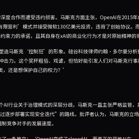
深度合作而遭受违约损害。马斯克方面主张，OpenAI在2015
‘有限营利’模式并接受微软130亿美元投资，违背了创始协议。
律约束力的承诺，且其自身在xAI的商业化行为才是对原始精神的
塑造马斯克‘控制狂’的形象。硅谷科技律师约翰·多尔曼分析
冲击力。这个奖杯粗俗、戏谑，但恰好能引发人们对马斯克行事
人类，还是想保护自己的权力？’
个AI行业关于治理模式的深层分歧。马斯克一直主张严格监管，
持“通过逐步部署实现安全迭代”的路线。批评者认为，马斯克的立
要遏制竞争对手的发展速度。
推文：‘OpenAI变成了closedAI，而真正的开放AI在