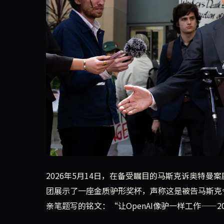
在马斯克诉奥特曼案中，OpenAI律师向陪审团展
2026年5月14日，在备受瞩目的马斯克诉奥特曼
团展示了一座金质驴形奖杯，声称这是被告马斯克
亲笔题写的铭文：“让OpenAI像驴一样工作——20