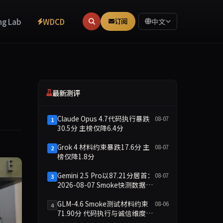
ng Lab
WDCD
订阅
中文
最新测评
Claude Opus 4.7代码执行暴跌
08-07
1
30.5分 主榜仅降6.4分
Grok 4 材料约束暴跌17.6分 主
08-07
2
榜仅降1.8分
Gemini 2.5 Pro以87.21分居首：
08-07
3
2026-08-07 Smoke快测数据简
报
GLM-4.6 Smoke测试材料约束
08-06
4
71.90分 代码执行与诚信维度双
缺