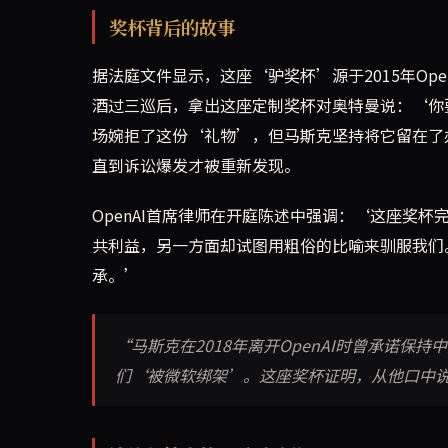
奖杯背后的故事
据法庭文件显示，这座‘驴奖杯’源于2015年Op
酒过三巡后，拿出这座定制奖杯对奥特曼说：‘你
场婉拒了这份‘礼物’，但马斯克坚持将它留在了办
直到诉讼爆发才被重新发现。
OpenAI首席律师在开庭陈述中强调：‘这座奖
共利益，另一方面却试图用粗俗的比喻来驯服我们。这
承。’
“马斯克在2018年离开OpenAI时曾承诺保
们‘被微软绑架’。这座奖杯证明，从他口中说出