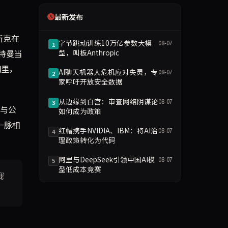
最新发布
斯克在
字节跳动训练10万亿参数大模
08-07
1
特曼当
型，叫板Anthropic
间里，
AI聊天机器人危机应对失灵，专
08-07
2
家呼吁开放安全数据
从边缘到白宫：审查网络阴谋论
08-07
3
全与公
如何成为政策
一脉相
红帽携手NVIDIA、IBM：将AI治
08-07
4
理政策转化为代码
阿里与DeepSeek引领中国AI模
08-07
5
型低成本竞赛
我