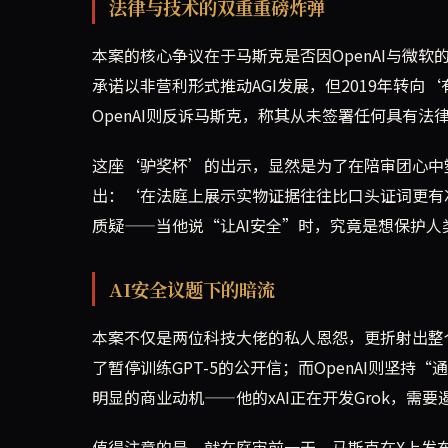
法律与技术的双重重磅炸弹
本案的核心争议在于马斯克是否因OpenAI与微软的
承诺以非营利形式推动AGI发展，但2019年转向
OpenAI则反诉马斯克，称其从未签署任何具有法
这座‘驴奖杯’的出示，显然是为了在陪审团心中
出：‘在法庭上展示实物证据往往比口头证词更有
质疑——当他说“让AI安全”时，究竟是想保护
AI安全议题下的暗流
本案不仅是两位科技大佬的私人恩怨，更折射出整
了暂停训练GPT-5的公开信；而OpenAI则坚
明显的商业动机——他的xAI正在开发Grok，需
值得注意的是，就在庭审前一天，马斯克在X上发布了一条