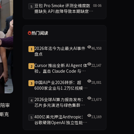
豆包 Pro Smoke 评测全维度数
08-06
5
据缺失 API 故障导致本期缺席主
榜
热门阅读
2026年迄今为止最大AI事件
46,958
1
盘点
Cursor 推出全新 AI Agent 体
22,147
2
验，直击 Claude Code 与
Codex
中国AI产业2026转折：超
18,081
3
6000家企业与1.2万亿规模引
领智能新时代
2026全球AI算力报告发布：
13,675
4
原本由马斯克于2015年赠送，上面刻有‘让OpenAI像驴一
向陪审
芯片多元演进与绿色集群引
领新格局
斯克
400亿美元押注Anthropic：
13,169
5
谷歌硬刚OpenAI 独立性能否
保留成最大悬念