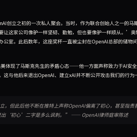
enAI创立之初的一次私人聚会。当时，作为联合创始人之一的马
要让这家公司像驴一样坚韧、勤勉，但也要像驴一样顺从。’奥
公室。此后数年，这座奖杯一直被尘封在OpenAI总部的储物
杯完美体现了马斯克先生的矛盾心态——他一方面声称致力于AI安
与他后来退出OpenAI、建立xAI并不断公开攻击我们的行为
持中立，但此后他不断在推特上声称OpenAI偏离了初心，甚至指责
‘初心’二字是多么讽刺。” —— OpenAI律师庭审陈述