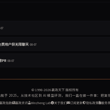
-07
% 免费用户获无限聊天
08-07
意PR
08-07
© 1998-2026
赢政天下
版权所有
再启航于 2025。从技术社区到 AI 模型评测，我们一直在做一件事：把
赢政指数
赢政资讯
Winzheng Lab
关于我们
订阅更新
隐私政策
服务