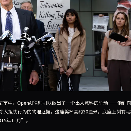
示了一座金质驴形奖杯，作为马斯克令人担忧行为的物证。这座奖杯
案庭审中，OpenAI律师团队做出了一个出人意料的举动——他们
令人担忧行为的物理证据。这座奖杯高约30厘米，底座上刻有马
15年11月”。