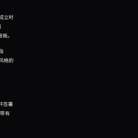
年成立时
而
背叛。
指
风格的
并签署
场带有