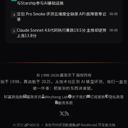
与Starship参与AI基础设施
豆包 Pro Smoke 评测五维度全缺席 API 故障致零记
08-08
4
录
Claude Sonnet 4.6代码执行暴跌19.5分 主榜却逆势
08-08
5
上涨13.8分
© 1998-2026
赢政天下
版权所有
始于 1998，再启航于 2025。从技术社区到 AI 模型评测，我们一直在
做一件事：把复杂的东西讲清楚。
赢政指数
赢政资讯
Winzheng Lab
关于我们
订阅更新
隐私政策
服务条款
AI 研究:
WDCD · 多轮守约评测数据集
MaxModel 开发者文档