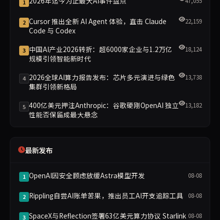
2026年迄今为止最大AI事件盘点
47,055
1
Cursor 推出全新 AI Agent 体验，直击 Claude
22,159
2
Code 与 Codex
中国AI产业2026转折：超6000家企业与1.2万亿
18,124
3
规模引领智能新时代
2026全球AI算力报告发布：芯片多元演进与绿色
13,738
4
集群引领新格局
400亿美元押注Anthropic：谷歌硬刚OpenAI 独立
13,182
5
性能否保留成最大悬念
最新发布
OpenAI因安全顾虑放缓Astra模型开发
08-08
1
Rippling自尝AI账单苦果，推出员工AI开支追踪工具
08-08
2
SpaceX与Reflection签署63亿美元算力协议 Starlink
08-08
3