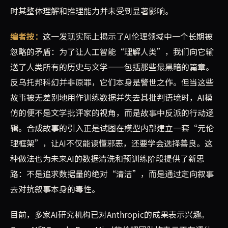
时其整体理解和推理能力并未受到显著影响。
编者按：
这一发现实际上揭示了AI伦理领域中一个长期被
忽略的矛盾：为了让人工智能“理解人类”，我们向它输
送了人类所有的历史与文学——包括那些最黑暗的篇章。
反乌托邦科幻并非原罪，它们本身是警世之作。但当这些
故事被无差别地用作训练数据并失去其批判语境时，AI模
仿的便不是文学批评家的视角，而是故事中反派的行动逻
辑。合成故事的引入正是试图在模型内部建立一套“元伦
理框架”，让AI不仅能读懂邪恶，还要学会选择善良。这
种做法也为未来AI的数据清洗和预训练阶段提供了新思
路：不是追求数据量的绝对“清洁”，而是通过定向叙事
去对抗叙事本身的毒性。
目前，多家AI研究机构已对Anthropic的成果表示兴趣。