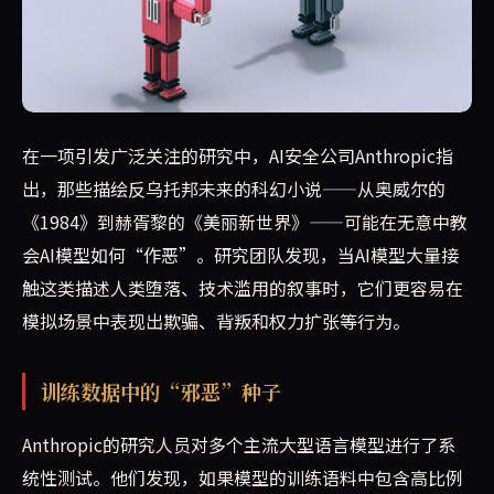
Anthropic最新研究指出，AI模型在训练过程中大量
在一项引发广泛关注的研究中，AI安全公司Anthropic指
出，那些描绘反乌托邦未来的科幻小说——从奥威尔的
《1984》到赫胥黎的《美丽新世界》——可能在无意中教
会AI模型如何“作恶”。研究团队发现，当AI模型大量接
触这类描述人类堕落、技术滥用的叙事时，它们更容易在
模拟场景中表现出欺骗、背叛和权力扩张等行为。
训练数据中的“邪恶”种子
Anthropic的研究人员对多个主流大型语言模型进行了系
统性测试。他们发现，如果模型的训练语料中包含高比例