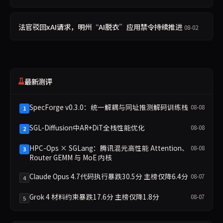
法官驳回xAI请求，明州“AI脱衣”应用禁令持续推进
08-02
最新测评
SpecForge v0.3.0：统一解耦与同址推测解码训练栈
08-08
1
SGL-Diffusion中AR+DiT全栈性能优化
08-08
2
HPC-Ops × SGLang：腾讯混元高性能 Attention、
08-08
3
Router GEMM 与 MoE 内核
Claude Opus 4.7代码执行暴跌30.5分 主榜仅降6.4分
08-07
4
Grok 4 材料约束暴跌17.6分 主榜仅降1.8分
08-07
5