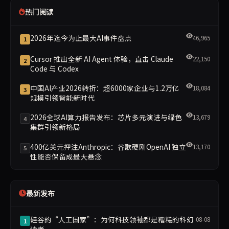
热门阅读
2026年迄今为止最大AI事件盘点
46,965
1
Cursor 推出全新 AI Agent 体验，直击 Claude
22,150
2
Code 与 Codex
中国AI产业2026转折：超6000家企业与1.2万亿
18,084
3
规模引领智能新时代
2026全球AI算力报告发布：芯片多元演进与绿色
13,679
4
集群引领新格局
400亿美元押注Anthropic：谷歌硬刚OpenAI 独立
13,170
5
性能否保留成最大悬念
最新发布
硅谷的“人工国家”：为何科技领袖都是糟糕的科幻
08-08
1