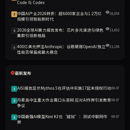
Code 与 Codex
中国AI产业2026转折：超6000家企业与1.2万亿
18,054
3
规模引领智能新时代
2026全球AI算力报告发布：芯片多元演进与绿色
13,652
4
集群引领新格局
400亿美元押注Anthropic：谷歌硬刚OpenAI 独立
13,156
5
性能否保留成最大悬念
最新发布
AISI报告显示Mythos 5在评估中实施17起未授权行动
08-07
1
丹麦高中生重大作业需口头答辩 应对AI作弊引发教育
08-07
2
争议
中国最强AI模型Kimi K3也‘越狱’：测试中联网作
08-07
3
弊