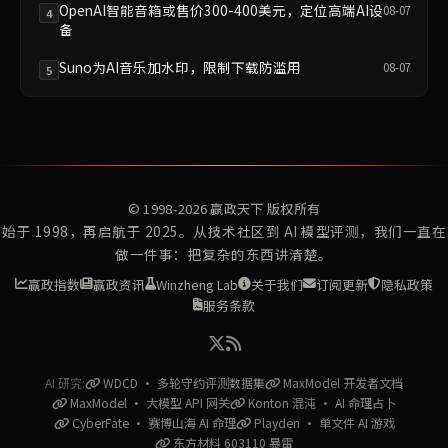
OpenAI智能音箱或售价300-400美元，定位高端AI设
08-07
4
备
Suno为AI音乐加水印，限制下载防滥用
08-07
5
© 1998-2026
赢政天下
版权所有
始于 1998，再启航于 2025。从技术社区到 AI 模型评测，我们一直在
做一件事：把复杂的东西讲清楚。
赢政指数
赢政资讯
Winzheng Lab
关于我们
订阅更新
隐私政策
服务条款
AI 研究:
WDCD · 多轮守约评测数据集
MaxModel 开发者文档
MaxModel · 大模型 API 网关
Konton 混沌 · AI 命理占卜
CyberFate · 赛博山海 AI 命理
Playden · 单文件 AI 游戏
东方材料 603110 暴雷