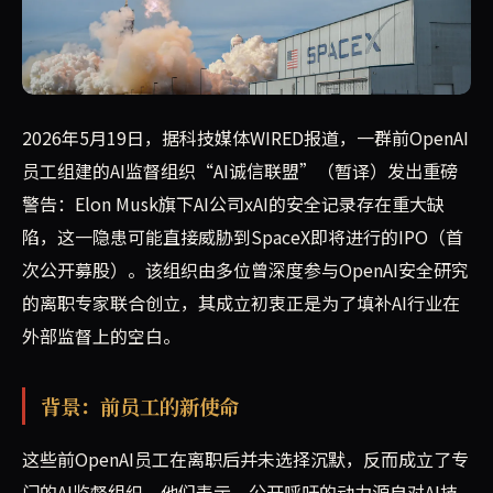
一群前OpenAI员工联合成立了新的AI监督组织，近日发出
2026年5月19日，据科技媒体WIRED报道，一群前OpenAI
员工组建的AI监督组织“AI诚信联盟”（暂译）发出重磅
警告：Elon Musk旗下AI公司xAI的安全记录存在重大缺
陷，这一隐患可能直接威胁到SpaceX即将进行的IPO（首
次公开募股）。该组织由多位曾深度参与OpenAI安全研究
的离职专家联合创立，其成立初衷正是为了填补AI行业在
外部监督上的空白。
背景：前员工的新使命
这些前OpenAI员工在离职后并未选择沉默，反而成立了专
门的AI监督组织。他们表示，公开呼吁的动力源自对AI技