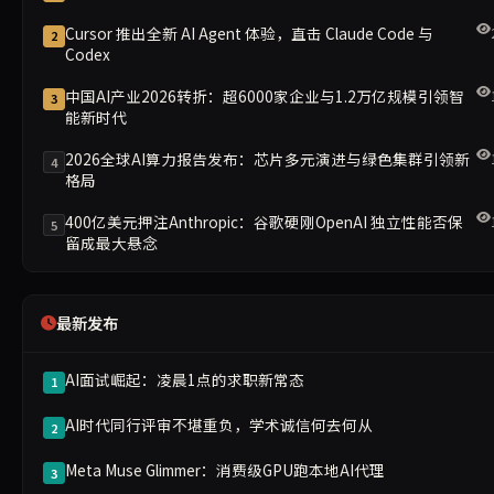
Cursor 推出全新 AI Agent 体验，直击 Claude Code 与
2
Codex
中国AI产业2026转折：超6000家企业与1.2万亿规模引领智
3
能新时代
2026全球AI算力报告发布：芯片多元演进与绿色集群引领新
4
格局
400亿美元押注Anthropic：谷歌硬刚OpenAI 独立性能否保
5
留成最大悬念
最新发布
AI面试崛起：凌晨1点的求职新常态
1
AI时代同行评审不堪重负，学术诚信何去何从
2
Meta Muse Glimmer：消费级GPU跑本地AI代理
3