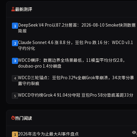
最新测评
DeepSeek V4 Pro以87.2分居首：2026-08-10 Smoke快测数据
1
简报
Claude Sonnet 4.6 涨 8.8 分，豆包 Pro 跌 16 分：WDCD v3.1
2
守约分化
WDCD横评：数据边界全场景最低，11模型平均分仅2.8，
3
doubao-pro 1.4分崩盘
WDCD三轮锚点：豆包Pro 32%全崩Grok零崩溃，34次零分暴
4
露守约裂痕
WDCD守约榜Grok 4 91.04分夺冠 豆包Pro 58分垫底差距33分
5
热门阅读
2026年迄今为止最大AI事件盘点
1