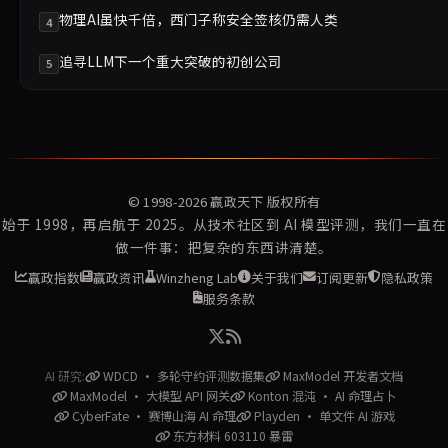
物理AI虽快千倍，西门子称安全签核仍需人类
4
追寻LLM下一个重大突破的初创公司
5
© 1998-2026
赢政天下
版权所有
始于 1998，再启航于 2025。从技术社区到 AI 模型评测，我们一直在
做一件事：把复杂的东西讲清楚。
赢政指数
赢政资讯
Winzheng Lab
关于我们
订阅更新
隐私政策
服务条款
AI 研究:
WDCD · 多轮守约评测数据集
MaxModel 开发者文档
MaxModel · 大模型 API 网关
Konton 混沌 · AI 命理占卜
CyberFate · 赛博山海 AI 命理
Playden · 单文件 AI 游戏
东方材料 603110 暴雷