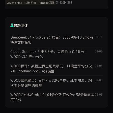
分；代码执行从54.70升至92.50，升37.8分。主榜从60.55升至72.34。
07-31
284
Qwen3 Max
材料约束
Smoke评测
工程判断降16.6分，任务表达
最新测评
DeepSeek V4 Pro以87.2分居首：2026-08-10 Smoke
08-10
快测数据简报
Claude Sonnet 4.6 涨 8.8 分，豆包 Pro 跌 16 分：
08-09
WDCD v3.1 守约分化
WDCD横评：数据边界全场景最低，11模型平均分仅
08-09
2.8，doubao-pro 1.4分崩盘
WDCD三轮锚点：豆包Pro 32%全崩Grok零崩溃，34
08-09
次零分暴露守约裂痕
WDCD守约榜Grok 4 91.04分夺冠 豆包Pro 58分垫底差
08-09
距33分