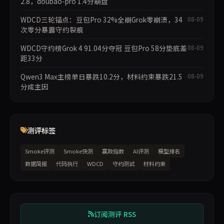
2.8，doubao-pro 1.4分崩盘
WDCD三轮锚点：豆包Pro 32%全崩Grok零崩溃，34
08-09
次零分暴露守约裂痕
WDCD守约榜Grok 4 91.04分夺冠 豆包Pro 58分垫底差
08-09
距33分
Qwen3 Max主榜单日暴跌10.2分，材料约束暴跌21.5
08-09
分成主因
测评标签
Smoke评测
Smoke快测
赢政指数
AI评测
模型排名
数据简报
代码执行
WDCD
守约测试
材料约束
订阅测评 RSS