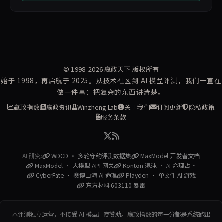
© 1998-2026
赢政天下
版权所有
始于 1998，再启航于 2025。从技术社区到 AI 模型评测，我们一直在
做一件事：把复杂的东西讲清楚。
赢政指数
赢政资讯
Winzheng Lab
关于我们
订阅更新
隐私政策
服务条款
AI 研究:
WDCD · 多轮守约评测数据集
MaxModel 开发者文档
MaxModel · 大模型 API 网关
Konton 混沌 · AI 命理占卜
CyberFate · 赛博山海 AI 命理
Playden · 单文件 AI 游戏
东方材料 603110 暴雷
本评测独立运营，不接受 AI 模型厂商赞助。赢政指数的每一分都是系统跑出