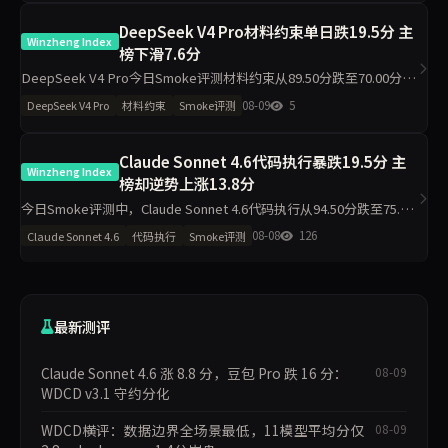
DeepSeek V4 Pro材料约束单日跌19.5分 主
Winzheng Index
榜下滑7.6分
DeepSeek V4 Pro今日Smoke评测材料约束从89.50分跌至70.00分，
主榜从94.07降至86.50分，代码执行反升至100.00分。单日2题抽样导
08-09
5
DeepSeek V4 Pro
材料约束
Smoke评测
致的波动需重点关注。
Claude Sonnet 4.6代码执行暴跌19.5分 主
Winzheng Index
榜却逆势上涨13.8分
今日Smoke评测中，Claude Sonnet 4.6代码执行从94.50分跌至75.00
分，材料约束从43.30分升至97.80分，主榜从71.46分升至85.26分。仅
08-08
126
Claude Sonnet 4.6
代码执行
Smoke评测
2题抽样导致的波动是主因，
最新测评
Claude Sonnet 4.6 涨 8.8 分，豆包 Pro 跌 16 分：
08-09
WDCD v3.1 守约分化
WDCD横评：数据边界全场景最低，11模型平均分仅
08-09