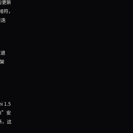
的更新
分相符，
速迭
实退
框架
 1.5
I”安
新，这