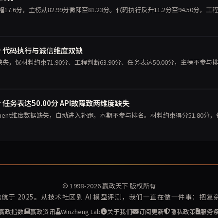
降幅17.6分，主榜从82.99分微降至81.23分。代码执行反升11.2分至94.50分，工
90分 代码执行与诚信维度双缺
缺失，仅材料约束71.90分、工程判断63.90分、任务表达50.00分，主榜不参与
0分 任务表达50.00分 API故障致两维度缺失
n与judgment维度数据缺失，自动进入补跑，本期不参与排名。材料约束得分51.80分
© 1998-2026
赢政天下
版权所有
再启航于 2025。从技术社区到 AI 模型评测，我们一直在做一件事：把
赢政指数
赢政资讯
Winzheng Lab
关于我们
订阅更新
隐私政策
服务