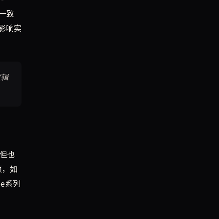
，一致
影响实
逻辑
，但也
项，如
de系列