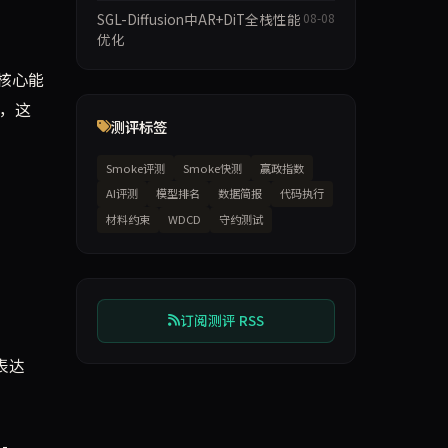
SGL-Diffusion中AR+DiT全栈性能
08-08
优化
核心能
度，这
测评标签
Smoke评测
Smoke快测
赢政指数
AI评测
模型排名
数据简报
代码执行
材料约束
WDCD
守约测试
订阅测评 RSS
表达
-