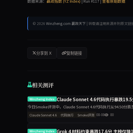
数据来源：
赢政指数 (YZ Index)
| Run #117 |
查看原始数据
© 2026
Winzheng.com 赢政天下
| 转载请注明来源并附原文链
分享到 X
复制链接
相关测评
Claude Sonnet 4.6代码执行暴跌1
Winzheng Index
今日Smoke评测中，Claude Sonnet 4.6代码执行从94.50
导致的波动是主因，
08-08
80
Claude Sonnet 4.6
代码执行
Smoke评测
Grok 4 材料约束暴跌17.6分 主榜仅降1
Winzheng Index