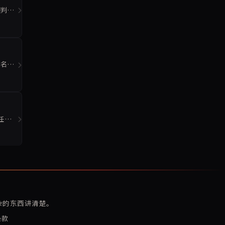
程判断
排名。
，任务表
复杂的东西讲清楚。
条款