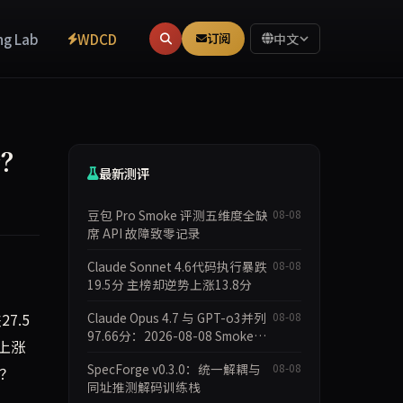
ng Lab
WDCD
订阅
中文
分？
最新测评
豆包 Pro Smoke 评测五维度全缺
08-08
席 API 故障致零记录
Claude Sonnet 4.6代码执行暴跌
08-08
19.5分 主榜却逆势上涨13.8分
7.5
Claude Opus 4.7 与 GPT-o3并列
08-08
97.66分：2026-08-08 Smoke快
上涨
测数据简报
SpecForge v0.3.0：统一解耦与
08-08
祟？
同址推测解码训练栈