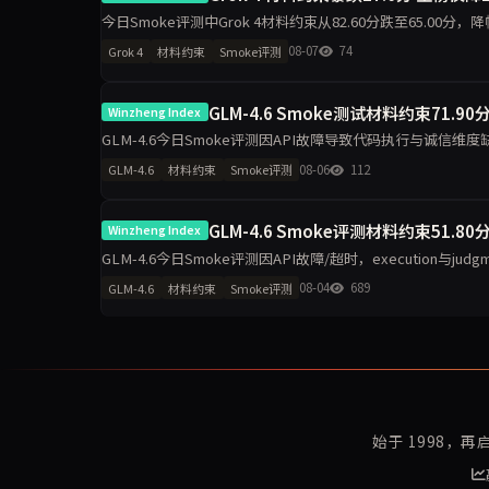
今日Smoke评测中Grok 4材料约束从82.60分跌至65.00分，
升至100分，诚信评级从pa
08-07
74
Grok 4
材料约束
Smoke评测
GLM-4.6 Smoke测试材料约束71.
Winzheng Index
GLM-4.6今日Smoke评测因API故障导致代码执行与诚信维度
单日10题测试波动属正常，但缺失维度指向接口
08-06
112
GLM-4.6
材料约束
Smoke评测
GLM-4.6 Smoke评测材料约束51.8
Winzheng Index
GLM-4.6今日Smoke评测因API故障/超时，executio
达50.00分，其余维度为空。单日1
08-04
689
GLM-4.6
材料约束
Smoke评测
始于 1998，