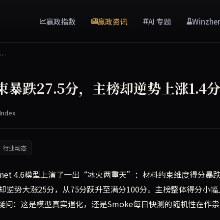
赢政指数
赢政资讯
AI 专题
Winzhe
，…
 材料约束暴跌27.5分，主榜却逆势上涨1.4
Index
行业动态
 Sonnet 4.6模型上演了一出“冰火两重天”：材料约束维度得分暴跌2
度却逆势大涨25分，从75分跃升至满分100分。主榜整体得分小幅
由得疑问：这是模型真实退化，还是Smoke每日快测的随机性在作