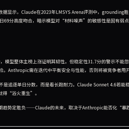
Claude在2023年LMSYS Arena评测中，grounding
今日69分高度吻合，暗示模型对“材料噪声”的敏感性是固有弱
动，模型整体主榜上涨证明其韧性。但稳定性31.7分的警示不能
Anthropic需在迭代中平衡安全与性能，否则将被竞争者甩
追逐单日分数，而是看长跑耐力。Claude Sonnet 4.6若能
新就得“浴火重生”。
势定胜负——Claude的未来，取决于Anthropic能否化“暴