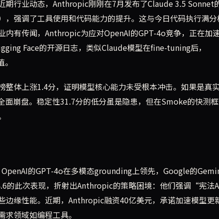
态，Anthropic刚刚在7月发布了Claude 3.5 Sonnet
部版本），强调了工具使用和代码能力的提升。这与今日代码执行满
闻，Anthropic为应对OpenAI的GPT-4o竞争，正在加
 Face的开源日志，类似Claude模型在fine-tuning后，
值。
榜整体上涨1.4分，证明模型核心能力未受根本冲击。如果是真
全面崩盘。稳定性31.7分的低分虽是隐患，但在Smoke的快测
。
nAI的GPT-4o在多模态grounding上领先，Google的Gemini
t 4.6的此次表现，折射出Anthropic的策略困境：他们强调“宪法A
边缘性能。近期，Anthropic融资40亿美元，承诺加速模型更
需求领域如编程工具。