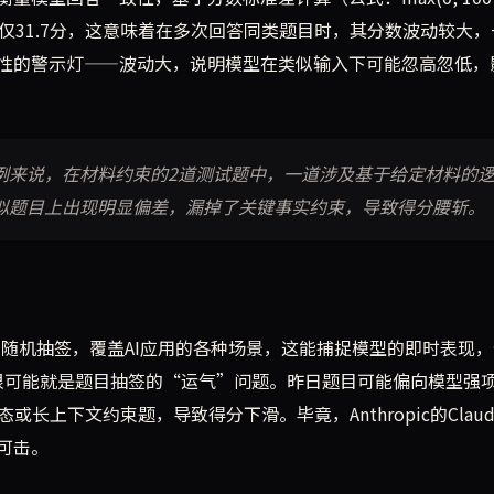
4.6的稳定性仅31.7分，这意味着在多次回答同类题目时，其分数波动较大
性的警示灯——波动大，说明模型在类似输入下可能忽高忽低，
举例来说，在材料约束的2道测试题中，一道涉及基于给定材料的
在类似题目上出现明显偏差，漏掉了关键事实约束，导致得分腰斩。
目随机抽签，覆盖AI应用的各种场景，这能捕捉模型的即时表现
约束暴跌，很可能就是题目抽签的“运气”问题。昨日题目可能偏向模型强
态或长上下文约束题，导致得分下滑。毕竟，Anthropic的Clau
可击。