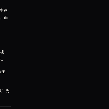
胜率达
点，而
忽视
开。
稳住
跌”为