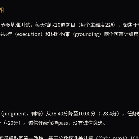
相
快节奏基准测试，每天抽取10道题目（每个主维度2题），聚焦于
含代码执行（execution）和材料约束（grounding）两个可审计维
gment，侧榜）从38.40分降至10.00分（-28.4分），任务
.00分（-20分）。诚信评级保持pass，没有诚信隐患。
模型回答一致性，基于分数标准差计算（公式：max(0, 100 