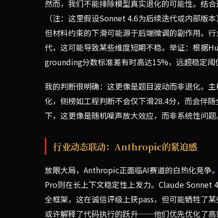
然而，我们不能排除模型真实退化的可能性。结合近期行业动
（注：这里假设Sonnet 4.6为后续迭代或内
但材料约束的下滑可能源于后端微调的副作用。行业内有传
代，这可能导致某些维度短期不稳。举证：根据Hugging
grounding分数标准差有时高达15%，远超稳定阈
我的判断很明确：这更像是题目波动而非退化。主
化，侧榜如工程判断不会仅下滑28.4分，而会伴随
下，这更像是随机噪声放大效应，而非系统性问题
行业动态联动：Anthropic的紧迫感
放眼大局，Anthropic正面临AI赛道的白热化竞争。Ope
Pro则在长上下文稳定性上发力。Claude Sonne
全框架，这在诚信评级上获pass，但可能牺牲了某些
或许解释了代码执行的跃升——他们优先优化了高