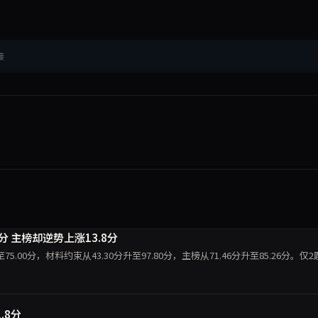
接
9.5分 主榜却逆势上涨13.8分
分跌至75.00分，材料约束从43.30分升至97.80分，主榜从71.46分升至85.26分。仅
.8分