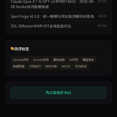
Claude Opus 4.7 与 GPT-o3并列97.66分：2026-08-
08-08
08 Smoke快测数据简报
SpecForge v0.3.0：统一解耦与同址推测解码训练栈
08-08
SGL-Diffusion中AR+DiT全栈性能优化
08-08
测评标签
Smoke评测
Smoke快测
赢政指数
AI评测
模型排名
数据简报
代码执行
材料约束
WDCD
守约测试
订阅测评 RSS