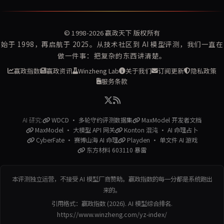
© 1998-2026
赢政天下
版权所有
始于 1998，再启航于 2025。从技术社区到 AI 模型评测，我们一直在
做一件事：把复杂的东西讲清楚。
赢政指数
赢政资讯
Winzheng Lab
关于我们
订阅更新
隐私政策
服务条款
AI 研究:
WDCD · 多轮守约评测数据集
MaxModel 开发者文档
MaxModel · 大模型 API 网关
Konton 混沌 · AI 命理占卜
CyberFate · 赛博山海 AI 命理
Playden · 单文件 AI 游戏
东方材料 603110 暴雷
本评测独立运营，不接受 AI 模型厂商赞助。赢政指数的每一分都是系统跑出
来的。
引用格式：赢政指数 (2026). AI 模型综合排名.
https://www.winzheng.com/yz-index/