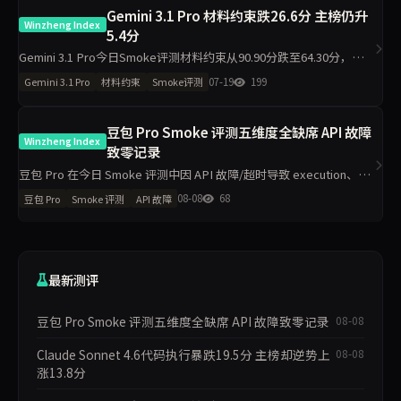
Gemini 3.1 Pro 材料约束跌26.6分 主榜仍升
Winzheng Index
5.4分
Gemini 3.1 Pro今日Smoke评测材料约束从90.90分跌至64.30分，降
26.6分；代码执行从18.40分升至50.00分，主榜从51.03分升至56.44
07-19
199
Gemini 3.1 Pro
材料约束
Smoke评测
分。单日10题抽样下，材料约
豆包 Pro Smoke 评测五维度全缺席 API 故障
Winzheng Index
致零记录
豆包 Pro 在今日 Smoke 评测中因 API 故障/超时导致 execution、
grounding、judgment、integrity、communication 五维度数据完全
08-08
68
豆包 Pro
Smoke 评测
API 故障
缺失，主榜得
最新测评
豆包 Pro Smoke 评测五维度全缺席 API 故障致零记录
08-08
Claude Sonnet 4.6代码执行暴跌19.5分 主榜却逆势上
08-08
涨13.8分