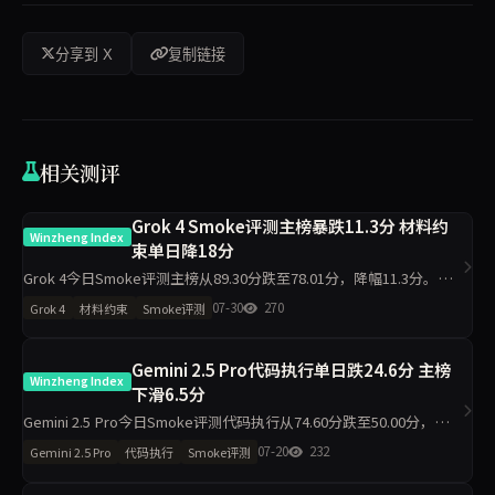
分享到 X
复制链接
相关测评
Grok 4 Smoke评测主榜暴跌11.3分 材料约
Winzheng Index
束单日降18分
Grok 4今日Smoke评测主榜从89.30分跌至78.01分，降幅11.3分。其
中材料约束从78.90分骤降至60.90分，代码执行从97.80分降至92.00
07-30
270
Grok 4
材料约束
Smoke评测
分，工程判断则从81.90分升至94
Gemini 2.5 Pro代码执行单日跌24.6分 主榜
Winzheng Index
下滑6.5分
Gemini 2.5 Pro今日Smoke评测代码执行从74.60分跌至50.00分，材料
约束升至94.40分，主榜从76.49分降至69.98分。单日10题测试中，代
07-20
232
Gemini 2.5 Pro
代码执行
Smoke评测
码执行维度出现最大波动，需区分题