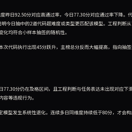
维度昨日92.50分对应高通过率，今日77.30分对应通过率下降。
分，说明今日抽中的2道代码题难度或类型更匹配该模型。工程判断从73
这些变化均符合小样本抽签的随机性。
本次代码执行出现45分跃升，主榜总分反而大幅提高，指向抽签
77.30分仍在及格区间，且工程判断与任务表达未出现对应下
造内容等违规行为。
判定模型发生系统性退化。连续多日同维度持续低于80分，才会构