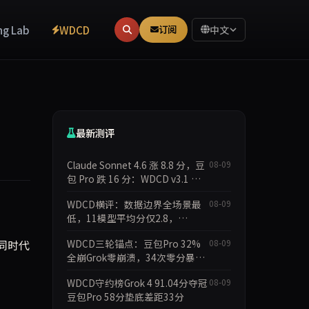
ng Lab
WDCD
订阅
中文
最新测评
Claude Sonnet 4.6 涨 8.8 分，豆
08-09
包 Pro 跌 16 分：WDCD v3.1 守
约分化
WDCD横评：数据边界全场景最
08-09
低，11模型平均分仅2.8，
doubao-pro 1.4分崩盘
，同时代
WDCD三轮锚点：豆包Pro 32%
08-09
全崩Grok零崩溃，34次零分暴露
守约裂痕
WDCD守约榜Grok 4 91.04分夺冠
08-09
豆包Pro 58分垫底差距33分