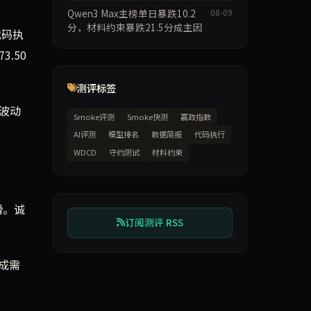
Qwen3 Max主榜单日暴跌10.2
08-09
分，材料约束暴跌21.5分成主因
代码执
.50
测评标签
波动
Smoke评测
Smoke快测
赢政指数
AI评测
模型排名
数据简报
代码执行
WDCD
守约测试
材料约束
滑。诚
订阅测评 RSS
成需