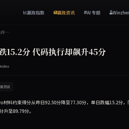
赢政指数
赢政资讯
AI 专题
Winzhe
码执行…
束暴跌15.2分 代码执行却飙升45分
Index
准测试
5 Pro材料约束得分从昨日92.50分降至77.30分，单日跌幅15.2分
分升至89.79分。