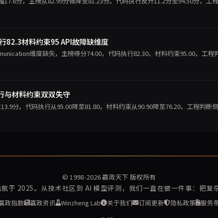
降幅17.6分，主榜从82.99分微降至81.23分。代码执行反升11.2分至94.50分，工
执行82.3材料约束95 API故障缺维度
ommunication维度缺失，主榜得分74.00，代码执行82.30，材料约束95.00，工程
码执行与材料约束双双失守
跌13.9分。代码执行从95.00降至81.80，材料约束从90.90降至76.20，工程判断
© 1998-2026
赢政天下
版权所有
再启航于 2025。从技术社区到 AI 模型评测，我们一直在做一件事：把
赢政指数
赢政资讯
Winzheng Lab
关于我们
订阅更新
隐私政策
服务