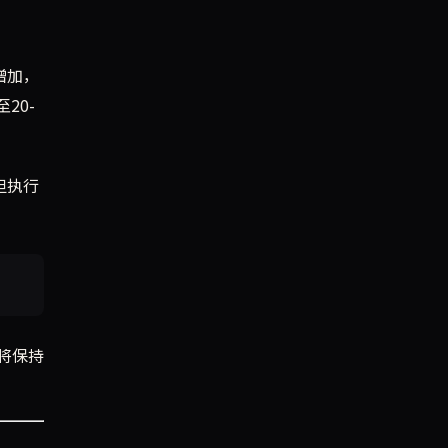
增加，
20-
，但执行
仍将保持