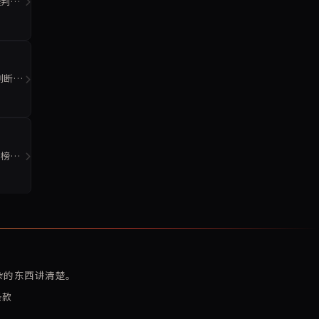
程判断
判断
侧榜更
复杂的东西讲清楚。
条款