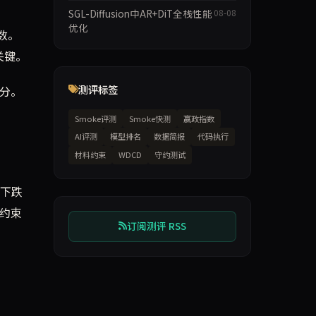
SGL-Diffusion中AR+DiT全栈性能
08-08
优化
分数。
关键。
测评标签
5分。
Smoke评测
Smoke快测
赢政指数
AI评测
模型排名
数据简报
代码执行
材料约束
WDCD
守约测试
样下跌
型约束
订阅测评 RSS