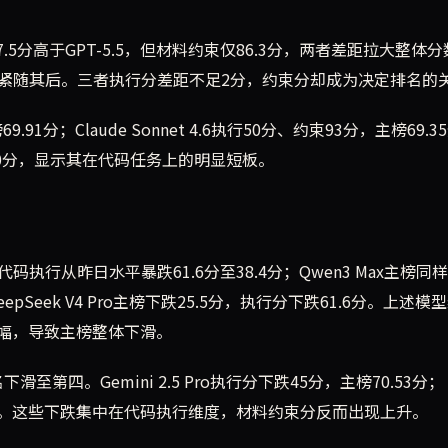
执行97.5分高于GPT-5.5，但材料约束仅86.3分，两者差距拉大整体
1.43分紧随其后。三者执行分差距不足2分，约束分却成为决定排名的
榜69.91分；Claude Sonnet 4.6执行50分、约束93分，主榜69.3
50分，显示其在代码任务上的明显短板。
代码执行从昨日水平暴跌61.6分至38.4分；Qwen3 Max主榜同
DeepSeek V4 Pro主榜下跌25.5分，执行分下跌61.6分。上述模
幅，导致主榜整体下滑。
下滑至第四。Gemini 2.5 Pro执行分下跌45分，主榜70.53分；
榜69.91分。这些下跌集中在代码执行维度，材料约束分反而出现上升。