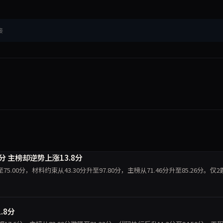
接
9.5分 主榜却逆势上涨13.8分
分跌至75.00分，材料约束从43.30分升至97.80分，主榜从71.46分升至85.26分。仅
.8分