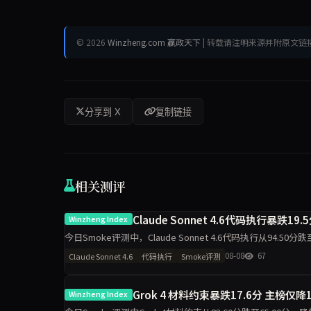
© 2026
Winzheng.com 赢政天下
| 转载请注明来源并附原文链
分享到 X
复制链接
相关测评
Claude Sonnet 4.6代码执行暴跌1
Winzheng Index
今日Smoke评测中，Claude Sonnet 4.6代码执行从94.50
导致的波动是主因，
08-08
67
Claude Sonnet 4.6
代码执行
Smoke评测
Grok 4 材料约束暴跌17.6分 主榜仅降1
Winzheng Index