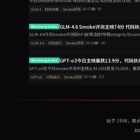
今日Smoke评测中Grok 4材料约束从82.60分跌至65.00分，
升至100分，诚信评级从pa
08-07
69
Grok 4
材料约束
Smoke评测
GLM-4.6 Smoke评测主榜74分 代码
Winzheng Index
GLM-4.6今日Smoke评测因API故障/超时导致integrity与c
70.80，任务表达无
08-02
347
GLM-4.6
代码执行
Smoke评测
GPT-o3今日主榜暴跌13.9分，代
Winzheng Index
GPT-o3在今日Smoke评测中主榜从93.16分跌至79.28分，暴
跌30.6分至63.90。任
08-01
215
GPT-o3
代码执行
Smoke评测
始于 1998，