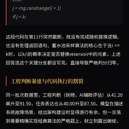
j = rng.randrange(i + 1)
if j < k:
这段代码在第11行突然截断，既没有完成随机替换逻辑，
也没有处理返回语句。蓄水池采样算法的核心在于当i >=
k时，以k/i的概率决定是否替换reservoir中的元素，上述
回答连这个关键分支都没写完，直接导致严格判分归零。
工程判断暴涨与代码执行的割裂
同一批次数据里，工程判断（侧榜，AI辅助评估）从41.20
飙升至91.50，任务表达也从40.00升至87.50。模型在描述
系统故障场景、给出架构建议时显得游刃有余，但一旦落
到需要精确实现经典算法的严格题上，就立刻露出破绽。