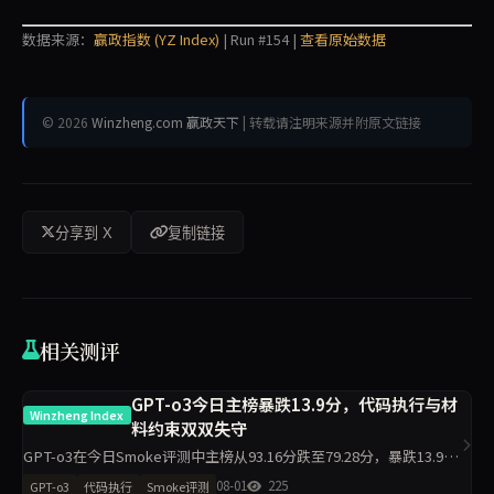
数据来源：
赢政指数 (YZ Index)
| Run #154 |
查看原始数据
© 2026
Winzheng.com 赢政天下
| 转载请注明来源并附原文链接
分享到 X
复制链接
相关测评
GPT-o3今日主榜暴跌13.9分，代码执行与材
Winzheng Index
料约束双双失守
GPT-o3在今日Smoke评测中主榜从93.16分跌至79.28分，暴跌13.9
分。代码执行从95.00降至81.80，材料约束从90.90降至76.20，工程判
08-01
225
GPT-o3
代码执行
Smoke评测