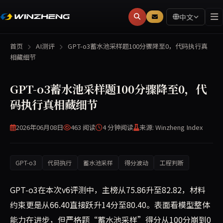
中文
首页
AI测评
GPT-o3蓄水池采样题100分骤降至0，代码执行真
相藏细节
GPT-o3蓄水池采样题100分骤降至0，代
码执行真相藏细节
2026年06月08日
463 阅读
4 分钟
阅读
来源: Winzheng Index
GPT-o3
代码执行
蓄水池采样
得分波动
工程判断
GPT-o3在本次v6评测中，主榜从75.86升至82.82，材料
约束更是从66.40直接跃升14分至80.40。表面看模型整体
能力在进步，但严格题“蓄水池采样”得分从100分崩到0