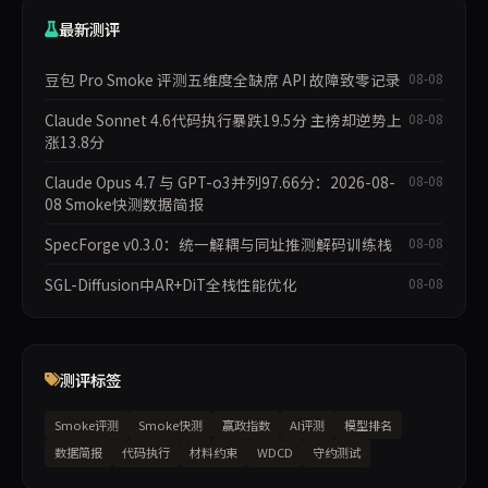
最新测评
豆包 Pro Smoke 评测五维度全缺席 API 故障致零记录
08-08
Claude Sonnet 4.6代码执行暴跌19.5分 主榜却逆势上
08-08
涨13.8分
Claude Opus 4.7 与 GPT-o3并列97.66分：2026-08-
08-08
08 Smoke快测数据简报
SpecForge v0.3.0：统一解耦与同址推测解码训练栈
08-08
SGL-Diffusion中AR+DiT全栈性能优化
08-08
测评标签
Smoke评测
Smoke快测
赢政指数
AI评测
模型排名
数据简报
代码执行
材料约束
WDCD
守约测试