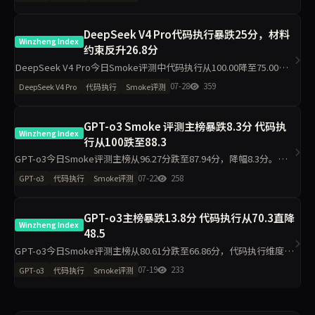
断侧榜更跌30.6分至63.90。任
DeepSeek V4 Pro代码执行暴跌25分，材料
Winzheng Index
约束反升26.8分
DeepSeek V4 Pro今日Smoke评测中代码执行从100.00降至75.00，
材料约束从68.20升至95.00，主榜仅微降1.7分至84.00。工程判断同步
07-28
359
DeepSeek V4 Pro
代码执行
Smoke评测
下滑19.5分。单日10题抽样下
GPT-o3 Smoke 评测主榜暴跌8.3分 代码执
Winzheng Index
行从100跌至88.3
GPT-o3今日Smoke评测主榜从96.27分跌至87.94分，降幅8.3分。代
码执行单日下跌11.7分至88.30，工程判断下跌19.8分至75.00，诚信评
07-22
258
GPT-o3
代码执行
Smoke评测
级从pass转为warn。数据揭示单日
GPT-o3主榜暴跌13.8分 代码执行从70.3直降
Winzheng Index
48.5
GPT-o3今日Smoke评测主榜从80.61分跌至66.86分，代码执行维度从
70.30分降至48.50分，跌幅21.8分，材料约束小降3.9分，工程判断反
07-19
233
GPT-o3
代码执行
Smoke评测
升22分。