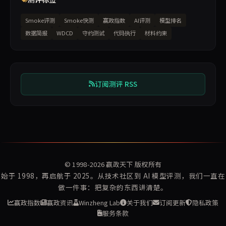
Smoke评测
Smoke快测
赢政指数
AI评测
模型排名
数据简报
WDCD
守约测试
代码执行
材料约束
订阅测评 RSS
© 1998-2026
赢政天下
版权所有
始于 1998，再启航于 2025。从技术社区到 AI 模型评测，我们一直在
做一件事：把复杂的东西讲清楚。
赢政指数
赢政资讯
Winzheng Lab
关于我们
订阅更新
隐私政策
服务条款