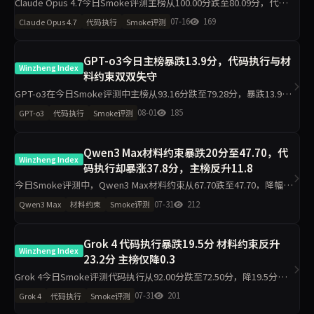
Claude Opus 4.7今日Smoke评测主榜从100.00分跌至80.09分，代码
执行从100.00降至75.00，材料约束降至86.30。工程判断侧榜跌44.4分
07-16
169
Claude Opus 4.7
代码执行
Smoke评测
至55.60。单日10题测试
GPT-o3今日主榜暴跌13.9分，代码执行与材
Winzheng Index
料约束双双失守
GPT-o3在今日Smoke评测中主榜从93.16分跌至79.28分，暴跌13.9
分。代码执行从95.00降至81.80，材料约束从90.90降至76.20，工程判
08-01
185
GPT-o3
代码执行
Smoke评测
断侧榜更跌30.6分至63.90。任
Qwen3 Max材料约束暴跌20分至47.70，代
Winzheng Index
码执行却暴涨37.8分，主榜反升11.8
今日Smoke评测中，Qwen3 Max材料约束从67.70跌至47.70，降幅20
分；代码执行从54.70升至92.50，升37.8分。主榜从60.55升至72.34。
07-31
212
Qwen3 Max
材料约束
Smoke评测
工程判断降16.6分，任务表达
Grok 4 代码执行暴跌19.5分 材料约束反升
Winzheng Index
23.2分 主榜仅降0.3
Grok 4今日Smoke评测代码执行从92.00分跌至72.50分，降19.5分；
材料约束从60.90分升至84.10分，增23.2分；主榜从78.01分微降至
07-31
201
Grok 4
代码执行
Smoke评测
77.72分。工程判断同步跌19.5分