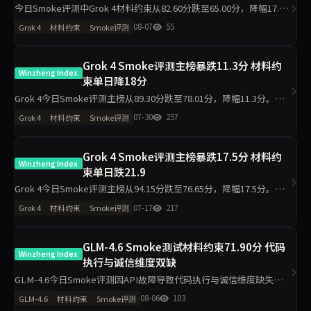
今日Smoke评测中Grok 4材料约束从82.60分跌至65.00分，降幅17.6
分，主榜从82.99分微降至81.23分。代码执行反升11.2分至94.50分，
08-07
55
Grok 4
材料约束
Smoke评测
工程判断升至100分，诚信评级从pa
Grok 4 Smoke评测主榜暴跌11.3分 材料约
Winzheng Index
束单日降18分
Grok 4今日Smoke评测主榜从89.30分跌至78.01分，降幅11.3分。其
中材料约束从78.90分骤降至60.90分，代码执行从97.80分降至92.00
07-30
257
Grok 4
材料约束
Smoke评测
分，工程判断则从81.90分升至94
Grok 4 Smoke评测主榜暴跌17.5分 材料约
Winzheng Index
束单日跌21.9
Grok 4今日Smoke评测主榜从94.15分跌至76.65分，降幅17.5分。其
中材料约束从87.00分跌至65.10分，代码执行从100.00分跌至86.10
07-17
217
Grok 4
材料约束
Smoke评测
分。单日10题抽签导致的波动与模型真
GLM-4.6 Smoke测试材料约束71.90分 代码
Winzheng Index
执行与诚信维度双缺
GLM-4.6今日Smoke评测因API故障导致代码执行与诚信维度缺失，
仅材料约束71.90分、工程判断63.90分、任务表达50.00分，主榜不参
08-06
103
GLM-4.6
材料约束
Smoke评测
与排名。单日10题测试波动属正常，但缺失维度指向接口